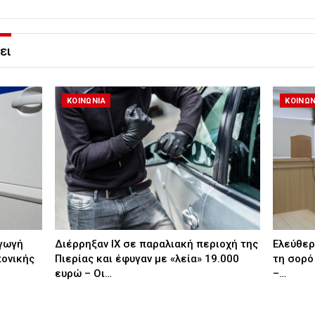
ει
ΚΟΙΝΩΝΙΑ
ΚΟΙΝΩΝ
αγωγή
Διέρρηξαν ΙΧ σε παραλιακή περιοχή της
Ελεύθερ
πονικής
Πιερίας και έφυγαν με «λεία» 19.000
τη σορό
ευρώ – Οι…
–…