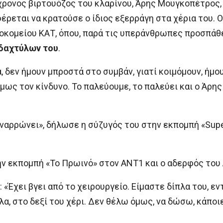
2χρονος βιρτουόζος του κλαρίνου, Άρης Μουγκοπέτρος
έρεται να κρατούσε ο ίδιος εξερράγη στα χέρια του. 
οκομείου ΚΑΤ, όπου, παρά τις υπεράνθρωπες προσπάθ
δαχτύλων του
.
 δεν ήμουν μπροστά στο συμβάν, γιατί κοιμόμουν, ήμου
μως τον κίνδυνο. Το παλεύουμε, το παλεύει και ο Άρης 
αναρρώνει», δήλωσε η σύζυγός του στην εκπομπή «Supe
ην εκπομπή «Το Πρωινό» στον ΑΝΤ1 και ο αδερφός το
 «Έχει βγει από το χειρουργείο. Είμαστε δίπλα του, εντ
α, στο δεξί του χέρι. Δεν θέλω όμως, να δώσω, κάποι