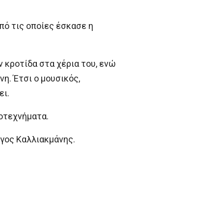
ό τις οποίες έσκασε η
κροτίδα στα χέρια του, ενώ
η. Έτσι ο μουσικός,
ει.
ροτεχνήματα.
ργος Καλλιακμάνης.