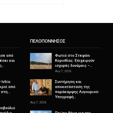
ΠΕΛΟΠΟΝΝΗΣΟΣ
ησε από
Φωτιά στο Στεφάνι
θέσει και
Κορινθίας: Επιχειρούν
τη…
ισχυρές δυνάμεις –…
Αυγ 7, 2026
Ινδία:
Συντήρηση και
κροί από
αποκατάσταση της
 στη…
παράκαμψης Λυγουριού-
Υπογραφή…
Αυγ 7, 2026
νοβούλιο