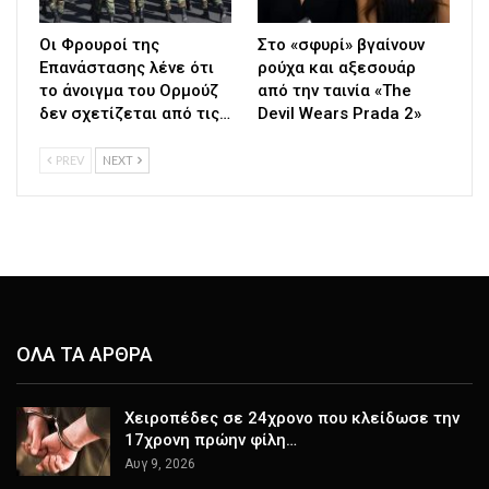
Οι Φρουροί της
Στο «σφυρί» βγαίνουν
Επανάστασης λένε ότι
ρούχα και αξεσουάρ
το άνοιγμα του Ορμούζ
από την ταινία «The
δεν σχετίζεται από τις…
Devil Wears Prada 2»
PREV
NEXT
ΟΛΑ ΤΑ ΑΡΘΡΑ
Χειροπέδες σε 24χρονο που κλείδωσε την
17χρονη πρώην φίλη…
Αυγ 9, 2026