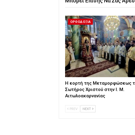
Μπορεί Επίσης Να Σας Αρέσ
ΟΡΘΟΔΟΞΙΑ
Η εορτή της Μεταμορφώσεως τ
Σωτήρος Χριστού στην Ι. Μ.
Αιτωλοακαρνανίας
PREV
NEXT