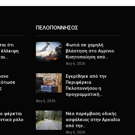
ΠΕΛΟΠΟΝΝΗΣΟΣ
ται ότι
Φωτιά σε χαμηλή
 έλλειψη
βλάστηση στο Αγρίνιο:
και…
Κινητοποίηση από…
Αυγ 6, 2026
ρονο
Εγκρίθηκε από την
κότωσε
Περιφέρεια
ς
Πελοποννήσου η
προγραμματική…
Αυγ 6, 2026
το φέρεται
Νέα παρέμβαση οδικής
ντικό ρόλο
ασφάλειας στην Αρκαδία
από την…
Αυγ 6, 2026