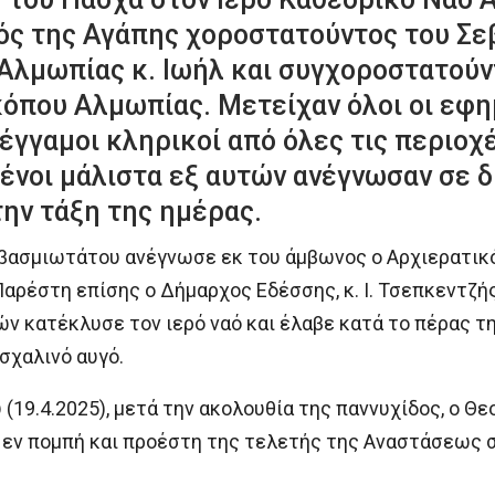
ός της Αγάπης χοροστατούντος του Σε
 Αλμωπίας κ. Ιωήλ και συγχοροστατούν
όπου Αλμωπίας. Μετείχαν όλοι οι εφη
έγγαμοι κληρικοί από όλες τις περιοχέ
νοι μάλιστα εξ αυτών ανέγνωσαν σε 
την τάξη της ημέρας.
εβασμιωτάτου ανέγνωσε εκ του άμβωνος ο Αρχιερατικό
αρέστη επίσης ο Δήμαρχος Εδέσσης, κ. Ι. Τσεπκεντζής
ν κατέκλυσε τον ιερό ναό και έλαβε κατά το πέρας τ
σχαλινό αυγό.
 (19.4.2025), μετά την ακολουθία της παννυχίδος, ο 
 εν πομπή και προέστη της τελετής της Αναστάσεως σ