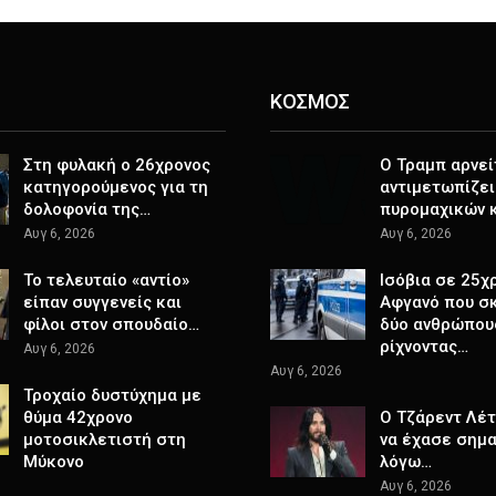
ΚΟΣΜΟΣ
Στη φυλακή ο 26χρονος
Ο Τραμπ αρνεί
κατηγορούμενος για τη
αντιμετωπίζει
δολοφονία της…
πυρομαχικών 
Αυγ 6, 2026
Αυγ 6, 2026
Το τελευταίο «αντίο»
Ισόβια σε 25χ
είπαν συγγενείς και
Αφγανό που σ
φίλοι στον σπουδαίο…
δύο ανθρώπου
ρίχνοντας…
Αυγ 6, 2026
Αυγ 6, 2026
Τροχαίο δυστύχημα με
θύμα 42χρονο
Ο Τζάρεντ Λέ
μοτοσικλετιστή στη
να έχασε σημα
Μύκονο
λόγω…
Αυγ 6, 2026