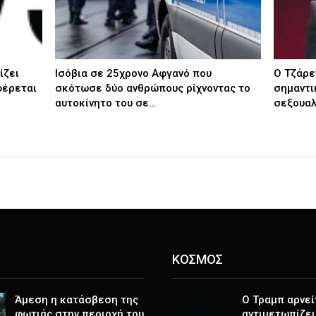
ίζει
Ισόβια σε 25χρονο Αφγανό που
Ο Τζάρε
φέρεται
σκότωσε δύο ανθρώπους ρίχνοντας το
σημαντι
αυτοκίνητο του σε…
σεξουαλ
ΚΟΣΜΟΣ
Άμεση η κατάσβεση της
Ο Τραμπ αρνεί
φωτιάς στην περιοχή του
αντιμετωπίζει