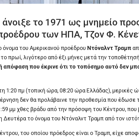
 άνοιξε το 1971 ως μνημείο προς
ροέδρου των ΗΠΑ, Τζον Φ. Κένε
ο όνομα του Αμερικανού προέδρου
Ντόναλντ Τραμπ
απ
το πρωί, λιγότερο από έξι μήνες μετά την τοποθέτησ
ή απόφαση που έκρινε ότι το τοπόσημο αυτό δεν μπ
τη 1:20 πμ (τοπική ώρα, 08:20 ώρα Ελλάδας), μερικές 
έρνηση δεν θα προλάβαινε την προθεσμία που έδωσε τ
1:59 μμ χθες βράδυ από την πρόσοψη του Κέντρου, που
η Δευτέρα το όνομα του Ντόναλντ Τραμπ από τον ιστό
έντρου, του οποίου πρόεδρος είναι ο Τραμπ, είχε απο