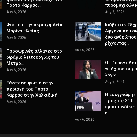
Πόρτο Καρράς…
πυρομαχικών 
Αυγ 6, 2026
Αυγ 6, 2026
Φωτιά στην περιοχή Αγία
Ισόβια σε 25χ
Μαρίνα Ηλείας
Αφγανό που σ
δύο ανθρώπου
Αυγ 6, 2026
ρίχνοντας…
Αυγ 6, 2026
Προσωρινές αλλαγές στο
ωράριο λειτουργίας του
Ο Τζάρεντ Λέ
Μετρό…
να έχασε σημα
Αυγ 6, 2026
λόγω…
Αυγ 6, 2026
Ξέσπασε φωτιά στην
περιοχή του Πόρτο
Η «συγγνώμη» 
Καρράς στην Χαλκιδική
προς τις 211
Αυγ 6, 2026
ομοσπονδίες-
η…
Αυγ 6, 2026