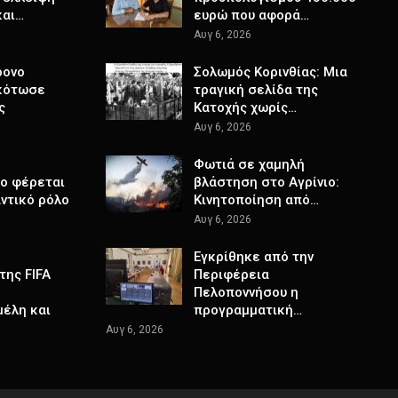
και…
ευρώ που αφορά…
Αυγ 6, 2026
ρονο
Σολωμός Κορινθίας: Μια
κότωσε
τραγική σελίδα της
ς
Κατοχής χωρίς…
Αυγ 6, 2026
Φωτιά σε χαμηλή
το φέρεται
βλάστηση στο Αγρίνιο:
ντικό ρόλο
Κινητοποίηση από…
Αυγ 6, 2026
Εγκρίθηκε από την
της FIFA
Περιφέρεια
Πελοποννήσου η
μέλη και
προγραμματική…
Αυγ 6, 2026