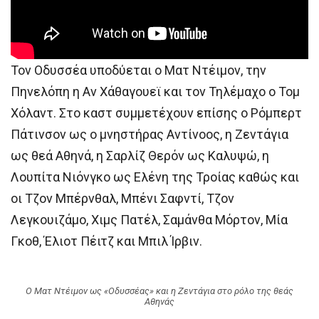
Τον Οδυσσέα υποδύεται ο Ματ Ντέιμον, την
Πηνελόπη η Αν Χάθαγουεϊ και τον Τηλέμαχο ο Τομ
Χόλαντ. Στο καστ συμμετέχουν επίσης ο Ρόμπερτ
Πάτινσον ως ο μνηστήρας Αντίνοος, η Ζεντάγια
ως θεά Αθηνά, η Σαρλίζ Θερόν ως Καλυψώ, η
Λουπίτα Νιόνγκο ως Ελένη της Τροίας καθώς και
οι Τζον Μπέρνθαλ, Μπένι Σαφντί, Τζον
Λεγκουιζάμο, Χιμς Πατέλ, Σαμάνθα Μόρτον, Μία
Γκοθ, Έλιοτ Πέιτζ και Μπιλ Ίρβιν.
Ο Ματ Ντέιμον ως «Οδυσσέας» και η Ζεντάγια στο ρόλο της θεάς
Αθηνάς