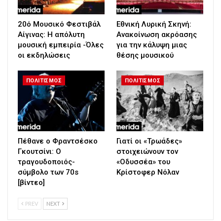
20ό Μουσικό Φεστιβάλ
Εθνική Λυρική Σκηνή:
Αίγινας: Η απόλυτη
Ανακοίνωση ακρόασης
μουσική εμπειρία -Όλες
για την κάλυψη μιας
οι εκδηλώσεις
θέσης μουσικού
ΠΟΛΙΤΙΣΜΟΣ
ΠΟΛΙΤΙΣΜΟΣ
Πέθανε ο Φραντσέσκο
Γιατί οι «Τρωάδες»
Γκουτσίνι: Ο
στοιχειώνουν τον
τραγουδοποιός-
«Οδυσσέα» του
σύμβολο των 70s
Κρίστοφερ Νόλαν
[βίντεο]
PREV
NEXT