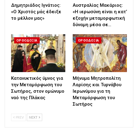
Δημητριάδος Ιγνάτιος:
Αυστραλίας Μακάριος:
«Ο Χριστός μάς έδειξε
«Η ιερωσύνη είναι η κατ’
το μέλλον μας»
εξοχήν μεταμορφωτική
δύναμη μέσα σε…
ΟΡΘΟΔΟΞΙΑ
ΟΡΘΟΔΟΞΙΑ
Κατανυκτικός ύμνος για
Μήνυμα Μητροπολίτη
την Μεταμόρφωση του
Λαρίσης και Τυρνάβου
Σωτήρος, στον ομώνυμο
Ιερωνύμου για τη
ναό της Πλάκας
Μεταμόρφωση του
Σωτήρος
PREV
NEXT