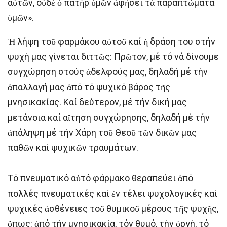
αὐτῶν, οὐδὲ ὁ πατὴρ ὑμῶν ἀφήσει τὰ παραπτώματα
ὑμῶν».
Ἡ λήψη τοῦ φαρμάκου αὐτοῦ καί ἡ δράση του στήν
ψυχή μας γίνεται διττῶς: Πρῶτον, μέ τό νά δίνουμε
συγχώρηση στούς ἀδελφούς μας, δηλαδή μέ τήν
ἀπαλλαγή μας ἀπό τό ψυχικό βάρος τῆς
μνησικακίας. Καί δεύτερον, μέ τήν δική μας
μετάνοια καί αἴτηση συγχώρησης, δηλαδή μέ τήν
ἀπάληψη μέ τήν Χάρη τοῦ Θεοῦ τῶν δικῶν μας
παθῶν καί ψυχικῶν τραυμάτων.
Τό πνευματικό αὐτό φάρμακο θεραπεύει ἀπό
πολλές πνευματικές καί ἐν τέλει ψυχολογικές καί
ψυχικές ἀσθένειες τοῦ θυμικοῦ μέρους τῆς ψυχῆς,
ὅπως: ἀπό τήν μνησικακία, τόν θυμό, τήν ὀργή, τό