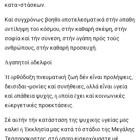
κατα¬στάσεων.
Καί συγχρόνως βοηθᾶ ἀποτελεσματικά στήν ἀπαθῆ
ἀντίληψη τοῦ κόσμου, στήν καθαρή σκέψη, στήν
σοφία καί τήν σύνεση, στήν ἀγάπη πρός τούς
ἀνθρώπους, στήν καθαρή προσευχή.
Ἀγαπητοί ἀδελφοί
Ἡ ὀρθόδοξη πνευματική ζωή δέν εἶναι προλήψεις,
δεισιδαι¬μονίες καί συνήθειες, ἀλλά εἶναι ὑγεία
καί ἀπάθεια ψυχῆς, ἡ ὁποία ἔχει καί κοινωνικές
εὐεργετικές προεκτάσεις.
Σέ αὐτήν τήν κατάσταση τῆς ψυχικῆς ὑγείας μᾶς
καλεῖ ἡ Ἐκκλησία μας κατά τό στάδιο τῆς Μεγάλης
Τεσσαρακοστῆς, στό ὁποῖο εἰσερχόμαστε μέ