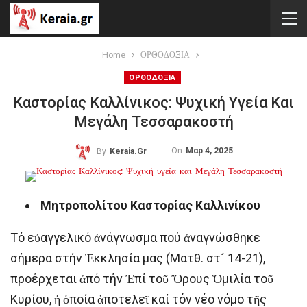
Home
ΟΡΘΟΔΟΞΙΑ
ΟΡΘΟΔΟΞΙΑ
Καστορίας Καλλίνικος: Ψυχική Υγεία Και
Μεγάλη Τεσσαρακοστή
On
Μαρ 4, 2025
By
Keraia.gr
Μητροπολίτου Καστορίας Καλλινίκου
Τό εὐαγγελικό ἀνάγνωσμα πού ἀναγνώσθηκε
σήμερα στήν Ἐκκλησία μας (Ματθ. στ´ 14-21),
προέρχεται ἀπό τήν Ἐπί τοῦ Ὄρους Ὁμιλία τοῦ
Κυρίου, ἡ ὁποία ἀποτελεῖ καί τόν νέο νόμο τῆς