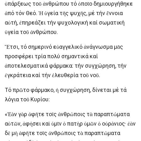
ὑπάρξεως τοῦ ἀνθρώπου τό ὁποῖο δημιουργήθηκε
ἀπό τόν Θεό. Ἡ ὑγεία τῆς ψυχῆς, μέ τήν ἔννοια
αὐτή, ἐπηρεάζει τήν ψυχολογική καί σωματική
ὑγεία τοῦ ἀνθρώπου.
Ἔτσι, τό σημερινό εὐαγγελικό ἀνάγνωσμα μᾶς
προσφέρει τρία πολύ σημαντικά καί
ἀποτελεσματικά φάρμακα: τήν συγχώρηση, τήν
ἐγκράτεια καί τήν ἐλευθερία τοῦ νοῦ.
Τό πρῶτο φάρμακο, ἡ συγχώρηση, δίνεται μέ τά
λόγια τοῦ Κυρίου:
«Ἐὰν γὰρ ἀφῆτε τοῖς ἀνθρώποις τὰ παραπτώματα
αὐτῶν, ἀφήσει καὶ ὑμῖν ὁ πατὴρ ὑμῶν ὁ οὐράνιος· ἐὰν
δὲ μὴ ἀφῆτε τοῖς ἀνθρώποις τὰ παραπτώματα