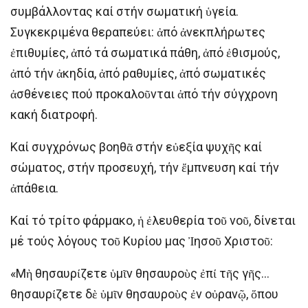
συμβάλλοντας καί στήν σωματική ὑγεία.
Συγκεκριμένα θεραπεύει: ἀπό ἀνεκπλήρωτες
ἐπιθυμίες, ἀπό τά σωματικά πάθη, ἀπό ἐθισμούς,
ἀπό τήν ἀκηδία, ἀπό ραθυμίες, ἀπό σωματικές
ἀσθένειες πού προκαλοῦνται ἀπό τήν σύγχρονη
κακή διατροφή.
Καί συγχρόνως βοηθᾶ στήν εὐεξία ψυχῆς καί
σώματος, στήν προσευχή, τήν ἔμπνευση καί τήν
ἀπάθεια.
Καί τό τρίτο φάρμακο, ἡ ἐλευθερία τοῦ νοῦ, δίνεται
μέ τούς λόγους τοῦ Κυρίου μας Ἰησοῦ Χριστοῦ:
«Μὴ θησαυρίζετε ὑμῖν θησαυροὺς ἐπί τῆς γῆς…
θησαυρίζετε δὲ ὑμῖν θησαυροὺς ἐν οὐρανῷ, ὅπου