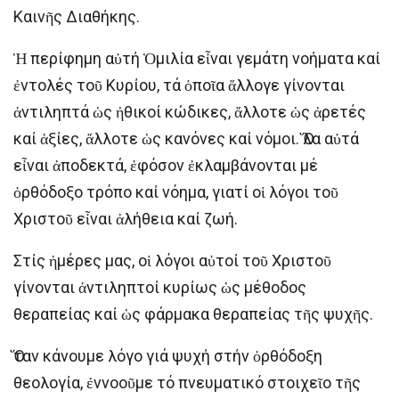
Καινῆς Διαθήκης.
Ἡ περίφημη αὐτή Ὁμιλία εἶναι γεμάτη νοήματα καί
ἐντολές τοῦ Κυρίου, τά ὁποῖα ἄλλογε γίνονται
ἀντιληπτά ὡς ἠθικοί κώδικες, ἄλλοτε ὡς ἀρετές
καί ἀξίες, ἄλλοτε ὡς κανόνες καί νόμοι. Ὅλα αὐτά
εἶναι ἀποδεκτά, ἐφόσον ἐκλαμβάνονται μέ
ὀρθόδοξο τρόπο καί νόημα, γιατί οἱ λόγοι τοῦ
Χριστοῦ εἶναι ἀλήθεια καί ζωή.
Στίς ἡμέρες μας, οἱ λόγοι αὐτοί τοῦ Χριστοῦ
γίνονται ἀντιληπτοί κυρίως ὡς μέθοδος
θεραπείας καί ὡς φάρμακα θεραπείας τῆς ψυχῆς.
Ὅταν κάνουμε λόγο γιά ψυχή στήν ὀρθόδοξη
θεολογία, ἐννοοῦμε τό πνευματικό στοιχεῖο τῆς