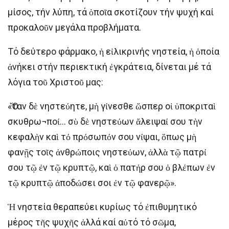
μίσος, τήν λύπη, τά ὁποῖα σκοτίζουν τήν ψυχή καί
προκαλοῦν μεγάλα προβλήματα.
Τό δεύτερο φάρμακο, ἡ εἰλικρινής νηστεία, ἡ ὁποία
ἀνήκει στήν περιεκτική ἐγκράτεια, δίνεται μέ τά
λόγια τοῦ Χριστοῦ μας:
«Ὅταν δὲ νηστεύητε, μὴ γίνεσθε ὥσπερ οἱ ὑποκριταὶ
σκυθρω¬ποί… σὺ δὲ νηστεύων ἄλειψαί σου τὴν
κεφαλὴν καὶ τό πρόσωπόν σου νίψαι, ὅπως μὴ
φανῇς τοῖς ἀνθρώποις νηστεύων, ἀλλὰ τῷ πατρί
σου τῷ ἐν τῷ κρυπτῷ, καὶ ὁ πατήρ σου ὁ βλέπων ἐν
τῷ κρυπτῷ ἀποδώσει σοι ἐν τῷ φανερῷ».
Ἡ νηστεία θεραπεύει κυρίως τό ἐπιθυμητικό
μέρος τῆς ψυχῆς ἀλλά καί αὐτό τό σῶμα,