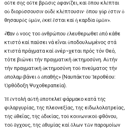
οὔτε σὴς οὔτε βρῶσις ἀφανίζει, καὶ ὅπου κλέπται
οὐ διορύσσουσιν οὐδὲ κλέπτουσιν· ὅπου γάρ ἐστιν ὁ
θησαυρός ὑμῶν, ἐκεῖ ἔσται καὶ ἡ καρδία ὑμῶν».
«Ὅταν ὁ νοῦς τοῦ ἀνθρώπου ἐλευθερωθεῖ ἀπό κάθε
κτιστό καί παύσει νά εἶναι ὑποδουλωμένος στά
κτιστά πράγματα καί ἀνέρ¬χεται πρός τόν Θεό,
τότε βιώνει τήν πραγματική ἀκτημοσύνη. Αὐτήν
τήν πραγματική ἀκτημοσύνη τοῦ πνεύματος τήν
ἀπολαμ-βάνει ὁ ἀπαθής» (Ναυπάκτου Ἱεροθέου:
Ὀρθόδοξη Ψυχοθεραπεία).
Ἡ ἐντολή αὐτή ἀποτελεῖ φάρμακο κατά τῆς
φιλαργυρίας, τῆς πλεονεξίας, τῆς εἰδωλολατρείας,
τῆς ἀθεΐας, τῆς ἀδικίας, τοῦ κοινωνικοῦ φθόνου,
τοῦ ἄγχους, τῆς ἀθυμίας καί ὅλων τῶν παρομοίων