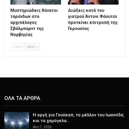
Μυστηριώδεις θάνατοι
Διώξεις κατά του
ταράνδων στο
γιατρού Άντονι Φάουτσι
αρχιπέλαγος
προτείνει επιτροπή της
Σβάλμπαρντ της
Γερουσίας
Νορβηγίας
PREV
NEXT
ΟΛΑ ΤΑ ΑΡΘΡΑ
Η οργή για Γουόκαπ, το μέλλον του Ιωαννίδη
και τα χαμόγελα…
Αυγ 7, 2026