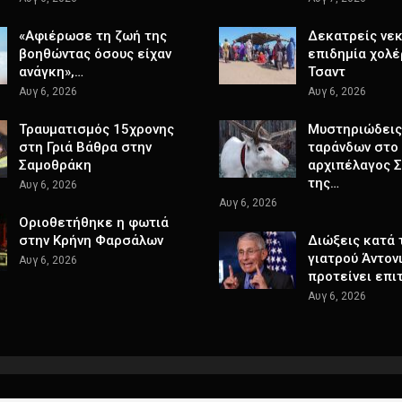
«Αφιέρωσε τη ζωή της
Δεκατρείς νεκ
βοηθώντας όσους είχαν
επιδημία χολέ
ανάγκη»,…
Τσαντ
Αυγ 6, 2026
Αυγ 6, 2026
Τραυματισμός 15χρονης
Μυστηριώδεις
στη Γριά Βάθρα στην
ταράνδων στο
Σαμοθράκη
αρχιπέλαγος 
της…
Αυγ 6, 2026
Αυγ 6, 2026
Οριοθετήθηκε η φωτιά
στην Κρήνη Φαρσάλων
Διώξεις κατά 
γιατρού Άντον
Αυγ 6, 2026
προτείνει επ
Αυγ 6, 2026