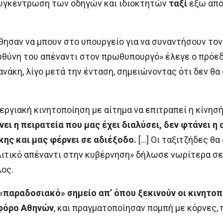
συγκέντρωση των οδηγών και ιδιοκτητών
ταξί
έξω από
θησαν να μπουν στο υπουργείο για να συναντήσουν τ
ευθύνη του απέναντι στον πρωθυπουργό» έλεγε ο πρόε
νάκη, λίγο μετά την ένταση, σημειώνοντας ότι δεν θα
εργιακή κινητοποίηση με αίτημα να επιτραπεί η κίνησή
ει η πειρατεία που μας έχει διαλύσει, δεν φτάνει η
κης και μας φέρνει σε αδιέξοδο.
[…] Οι ταξιτζήδες θα
λιτικό απέναντι στην κυβέρνηση» δήλωσε νωρίτερα σ
ος.
παραδοσιακό» σημείο απ’ όπου ξεκινούν οι κινητοπ
ωφόρο Αθηνών
, και πραγματοποίησαν πομπή με κόρνες, 