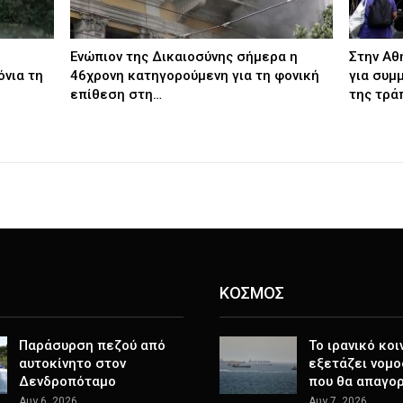
Ενώπιον της Δικαιοσύνης σήμερα η
Στην Αθ
όνια τη
46χρονη κατηγορούμενη για τη φονική
για συμ
επίθεση στη…
της τρά
ΚΟΣΜΟΣ
Παράσυρση πεζού από
Το ιρανικό κοι
αυτοκίνητο στον
εξετάζει νομο
Δενδροπόταμο
που θα απαγο
Αυγ 6, 2026
Αυγ 7, 2026