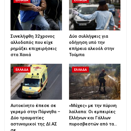
ΕΛΛΑΔΑ
ΕΛΛΑΔΑ
Συνελήφθη 32χρονος
Δύο συλλήψεις για
αλλοδαπός που είχε
οδήγηση υπό την
ρημάξει επιχειρήσεις
επήρεια αλκοόλ στην
στα Χανιά
Τούμπα
ΕΛΛΑΔΑ
ΕΛΛΑΔΑ
Αυτοκίνητο έπεσε σε
«Μάχες» με την πύρινη
γκρεμό στην Πάρνηθα –
λαίλαπα: Οι εμπειρίες
Δύο τραυματίες
Ελλήνων και Γάλλων
αστυνομικοί της ΔΙ.ΑΣ
πυροσβεστών από τα…
σε…