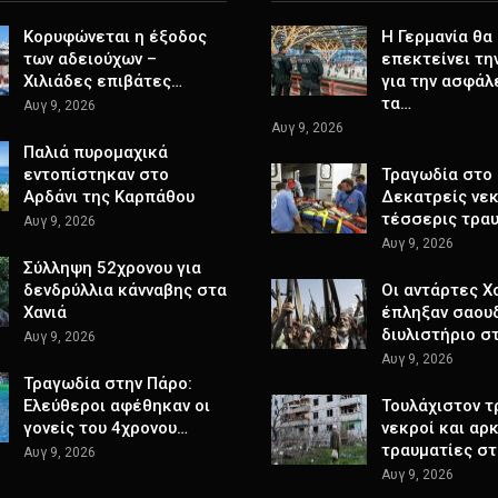
Κορυφώνεται η έξοδος
Η Γερμανία θα
των αδειούχων –
επεκτείνει τη
Χιλιάδες επιβάτες…
για την ασφάλ
τα…
Αυγ 9, 2026
Αυγ 9, 2026
Παλιά πυρομαχικά
εντοπίστηκαν στο
Τραγωδία στο 
Αρδάνι της Καρπάθου
Δεκατρείς νεκ
τέσσερις τρα
Αυγ 9, 2026
Αυγ 9, 2026
Σύλληψη 52χρονου για
δενδρύλλια κάνναβης στα
Οι αντάρτες Χ
Χανιά
έπληξαν σαου
διυλιστήριο σ
Αυγ 9, 2026
Αυγ 9, 2026
Τραγωδία στην Πάρο:
Ελεύθεροι αφέθηκαν οι
Τουλάχιστον τ
γονείς του 4χρονου…
νεκροί και αρ
τραυματίες σ
Αυγ 9, 2026
Αυγ 9, 2026