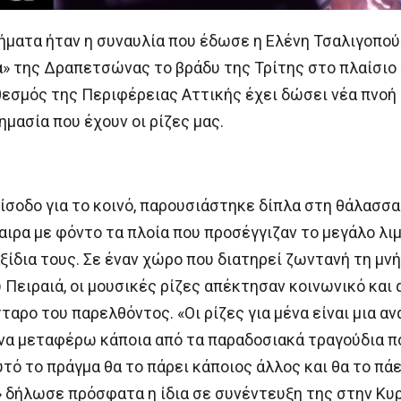
ήματα ήταν η συναυλία που έδωσε η Ελένη Τσαλιγοπο
 της Δραπετσώνας το βράδυ της Τρίτης στο πλαίσιο του
θεσμός της Περιφέρειας Αττικής έχει δώσει νέα πνοή
μασία που έχουν οι ρίζες μας.
είσοδο για το κοινό, παρουσιάστηκε δίπλα στη θάλασσ
ιρα με φόντο τα πλοία που προσέγγιζαν το μεγάλο λιμ
ξίδια τους. Σε έναν χώρο που διατηρεί ζωντανή τη μν
 Πειραιά, οι μουσικές ρίζες απέκτησαν κοινωνικό και
αρο του παρελθόντος. «Οι ρίζες για μένα είναι μια αν
να μεταφέρω κάποια από τα παραδοσιακά τραγούδια πο
αυτό το πράγμα θα το πάρει κάποιος άλλος και θα το πά
 δήλωσε πρόσφατα η ίδια σε συνέντευξη της στην Κυ