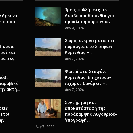
Τρεις συλλήψεις σε
ν έρευνα
Λέσβο και Κορινθία για
εια από
πρόκληση πυρκαγιών…
Αυγ 9, 2026
Χωρίς ενεργό μέτωπο η
Περού:
πυρκαγιά στο Στεφάνι
ροί και
Κορινθίας –…
υματίες…
Αυγ 7, 2026
Φωτιά στο Στεφάνι
ούθι
Κορινθίας: Επιχειρούν
δαραβικό
ισχυρές δυνάμεις –…
την ακτή…
Αυγ 7, 2026
Συντήρηση και
ρεις
αποκατάσταση της
κετοί
παράκαμψης Λυγουριού-
την…
Υπογραφή…
Αυγ 7, 2026