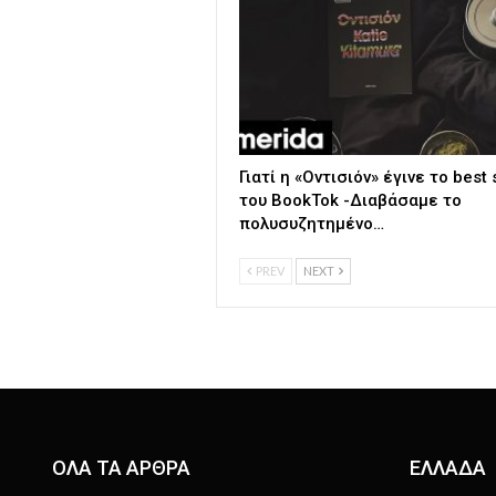
Γιατί η «Οντισιόν» έγινε το best 
του BookTok -Διαβάσαμε το
πολυσυζητημένο…
PREV
NEXT
ΟΛΑ ΤΑ ΑΡΘΡΑ
ΕΛΛΑΔΑ