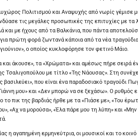
υχώρος Πολιτισμού και Αναψυχής από νωρίς γέμισε με
δύασε τις μεγάλες προσωπικές της επιτυχίες με τα 
ά και με ήχους από τα Βαλκάνια, που πάντα αποτελούσ
 για πρώτη φορά ζωντανά κάποια από τα νέα τραγούδια
γιούνιον», ο οποίος κυκλοφόρησε τον φετινό Μάιο.
α και άκουσε», τα «Χρώματα» και αμέσως πήρε σειρά έ
ς Τσαλιγοπούλου με τίτλο «Της Νάουσας». Στη συνέχ
ος βασιλεύει», που είναι ένα παραδοσιακό τραγούδι Π
«Γιάννη μου» και «Δεν μπορώ να σε ξεχάσω». Ο ρυθμός ε
 το πικ της βαρδιάς ήρθε με τα «Πιάσε με», «Του έρωτ
ου», «Αχ να μορούσα», «Έλα πάρε μου τη λύπη» και «Μην
τά.
ας η αγαπημένη ερμηνεύτρια, οι μουσικοί και το κοινό 