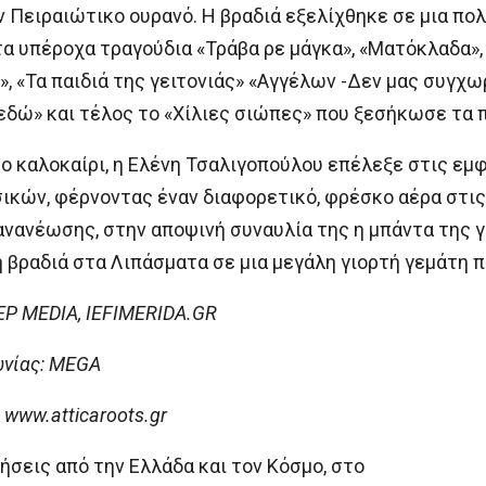
 Πειραιώτικο ουρανό. Η βραδιά εξελίχθηκε σε μια πολ
τα υπέροχα τραγούδια «Τράβα ρε μάγκα», «Ματόκλαδα»
», «Τα παιδιά της γειτονιάς» «Αγγέλων -Δεν μας συγχ
εδώ» και τέλος το «Χίλιες σιώπες» που ξεσήκωσε τα 
το καλοκαίρι, η Ελένη Τσαλιγοπούλου επέλεξε στις εμφ
σικών, φέρνοντας έναν διαφορετικό, φρέσκο αέρα στις
ανανέωσης, στην αποψινή συναυλία της η μπάντα της
βραδιά στα Λιπάσματα σε μια μεγάλη γιορτή γεμάτη πά
EP MEDIA, IEFIMERIDA.GR
ωνίας: MEGA
:
www.atticaroots.gr
ήσεις από την Ελλάδα και τον Κόσμο, στο