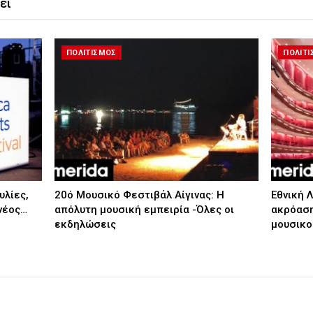
ει
ΠΟΛΙΤΙΣΜΟΣ
ΠΟΛΙΤ
υλίες,
20ό Μουσικό Φεστιβάλ Αίγινας: Η
Εθνική 
νέος…
απόλυτη μουσική εμπειρία -Όλες οι
ακρόαση
εκδηλώσεις
μουσικο