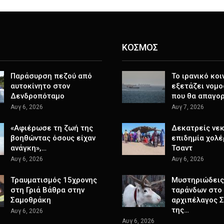
ΚΟΣΜΟΣ
Παράσυρση πεζού από
Το ιρανικό κοι
αυτοκίνητο στον
εξετάζει νομο
Δενδροπόταμο
που θα απαγο
Αυγ 6, 2026
Αυγ 7, 2026
«Αφιέρωσε τη ζωή της
Δεκατρείς νεκ
βοηθώντας όσους είχαν
επιδημία χολέ
ανάγκη»,…
Τσαντ
Αυγ 6, 2026
Αυγ 6, 2026
Τραυματισμός 15χρονης
Μυστηριώδεις
στη Γριά Βάθρα στην
ταράνδων στο
Σαμοθράκη
αρχιπέλαγος 
της…
Αυγ 6, 2026
Αυγ 6, 2026