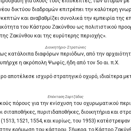
πρόσβαση για όλους τους επισκέπτες, των ατόμων με 
νέου δικτύου διαδρομών επιτρέπει την καλύτερη γνωρι
κεπτών και αναβαθμίζει συνολικά την εμπειρία της ε
ικότητα του Κάστρου Ζακύνθου ως πολιτιστικού προο
της Ζακύνθου και της ευρύτερης περιοχής».
Διοικητήριο- Στρατώνες
ως κατάλοιπα διαφόρων περιόδων, από την αρχαιότητ
πήρχε η ακρόπολη Ψωφίς, ήδη από τον 5ο αι. π.Χ.
τρο αποτέλεσε ισχυρό στρατηγικό οχυρό, ιδιαίτερα με
Επέκταση Σαρτζάδας
κούς πόρους για την ενίσχυση του οχυρωματικού περ
ι σιταποθήκες, πυριτιδαποθήκες, διοικητήρια και στ
 (1513, 1521, 1554, και κυρίως, του 1953) κατέστρεψα
στην ερήμωση του κάστρου. Σήμερα, το Κάστρο Ζακύνθ