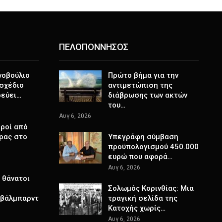
ΠΕΛΟΠΟΝΝΗΣΟΣ
νοβούλιο
Πρώτο βήμα για την
σχέδιο
αντιμετώπιση της
ρεύει…
διάβρωσης των ακτών
του…
Αυγ 6, 2026
ροί από
ρας στο
Υπεγράφη σύμβαση
προϋπολογισμού 450.000
ευρώ που αφορά…
Αυγ 6, 2026
 θάνατοι
Σολωμός Κορινθίας: Μια
Σβάλμπαρντ
τραγική σελίδα της
Κατοχής χωρίς…
Αυγ 6, 2026