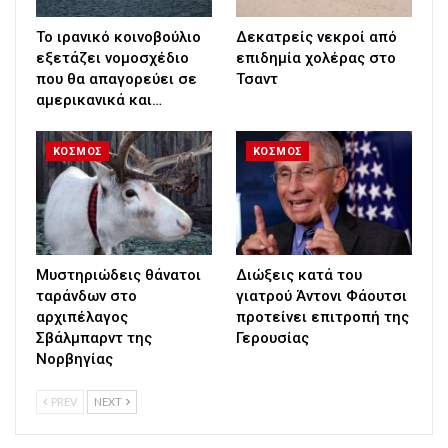
Το ιρανικό κοινοβούλιο
Δεκατρείς νεκροί από
εξετάζει νομοσχέδιο
επιδημία χολέρας στο
που θα απαγορεύει σε
Τσαντ
αμερικανικά και…
ΚΟΣΜΟΣ
ΚΟΣΜΟΣ
Μυστηριώδεις θάνατοι
Διώξεις κατά του
ταράνδων στο
γιατρού Άντονι Φάουτσι
αρχιπέλαγος
προτείνει επιτροπή της
Σβάλμπαρντ της
Γερουσίας
Νορβηγίας
PREV
NEXT