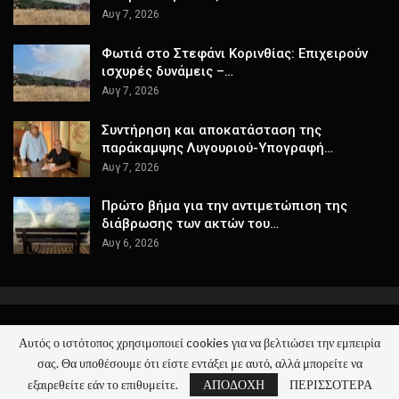
Αυγ 7, 2026
Φωτιά στο Στεφάνι Κορινθίας: Επιχειρούν
ισχυρές δυνάμεις –…
Αυγ 7, 2026
Συντήρηση και αποκατάσταση της
παράκαμψης Λυγουριού-Υπογραφή…
Αυγ 7, 2026
Πρώτο βήμα για την αντιμετώπιση της
διάβρωσης των ακτών του…
Αυγ 6, 2026
Αυτός ο ιστότοπος χρησιμοποιεί cookies για να βελτιώσει την εμπειρία
© 2026 - ΚΕΡΑΙΑ - Όλα τα Νέα. All Rights Reserved.
σας. Θα υποθέσουμε ότι είστε εντάξει με αυτό, αλλά μπορείτε να
Website Design:
keraia.gr
εξαιρεθείτε εάν το επιθυμείτε.
ΑΠΟΔΟΧΗ
ΠΕΡΙΣΣΟΤΕΡΑ