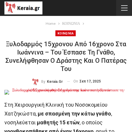
Home
ΚΟΙΝΩΝΙΑ
ΚΟΙΝΩΝΙΑ
Ξυλοδαρμός 15χρονου Από 16χρονο Στα
Ιωάννινα – Του Έσπασε Τη Γνάθο,
Συνελήφθησαν Ο Δράστης Και Ο Πατέρας
Του
On
Σεπ 17, 2025
By
Keraia.gr
Στη Χειρουργική Κλινική του Νοσοκομείου
Χατζηκώστα,
με σπασμένη την κάτω γνάθο
,
νοσηλεύεται
μαθητής 15 ετών
, ο οποίος
γρονθοκοπήθηκε από έναν 16χρονο
, αργά το