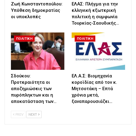
Ζωή Κωνσταντοπούλου:
ΕΛΑΣ: Πλήγμα για την
Υπόθεση δημοκρατίας
ελληνική εξωτερική
οι υποκλοπές
πολιτική η συμφωνία
Τουρκίας-Σαουδικής…
ΠΟΛΙΤΙΚΗ
ΠΟΛΙΤΙΚΗ
Σδούκου:
ΕΛ.Α.Σ: Βιομηχανία
Προτεραιότητα οι
κοροϊδίας από τον κ.
αποζημιώσεις των
Μητσοτάκη – Επτά
πυρόπληκτων και η
χρόνια μετά,
αποκατάσταση των…
ξαναπαρουσιάζει…
PREV
NEXT