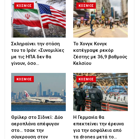
ΚΟΣΜΟΣ
ΚΟΣΜΟΣ
Σκληραίνει την στάση
Το Χονγκ Κονγκ
του το Ιράν: «Συνομιλίες
κατέγραψε ρεκόρ
με τις ΗΠΑ δεν θα
ζέστης με 36,9 βαθμούς
γίνουν, όσο…
Κελσίου
ΚΟΣΜΟΣ
ΚΟΣΜΟΣ
Θρίλερ στο Σίδνεϊ: Δύο
Η Γερμανία θα
αεροπλάνα απέφυγαν
επεκτείνει την έρευνα
στο… τσακ την
για την ασφάλεια από
σύγκρουση στον
τα drones μετά το…