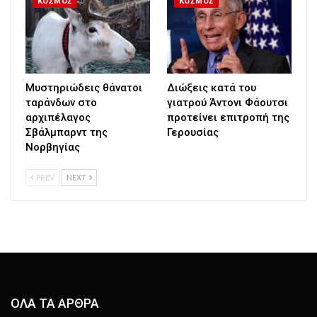
ΚΟΣΜΟΣ
ΚΟΣΜΟΣ
Μυστηριώδεις θάνατοι
Διώξεις κατά του
ταράνδων στο
γιατρού Άντονι Φάουτσι
αρχιπέλαγος
προτείνει επιτροπή της
Σβάλμπαρντ της
Γερουσίας
Νορβηγίας
PREV
NEXT
ΟΛΑ ΤΑ ΑΡΘΡΑ