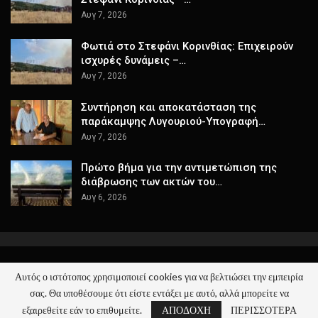
Αυγ 7, 2026
Φωτιά στο Στεφάνι Κορινθίας: Επιχειρούν
ισχυρές δυνάμεις –…
Αυγ 7, 2026
Συντήρηση και αποκατάσταση της
παράκαμψης Λυγουριού-Υπογραφή…
Αυγ 7, 2026
Πρώτο βήμα για την αντιμετώπιση της
διάβρωσης των ακτών του…
Αυγ 6, 2026
Αυτός ο ιστότοπος χρησιμοποιεί cookies για να βελτιώσει την εμπειρία
© 2026 - ΚΕΡΑΙΑ - Όλα τα Νέα. All Rights Reserved.
σας. Θα υποθέσουμε ότι είστε εντάξει με αυτό, αλλά μπορείτε να
Website Design:
keraia.gr
εξαιρεθείτε εάν το επιθυμείτε.
ΑΠΟΔΟΧΗ
ΠΕΡΙΣΣΟΤΕΡΑ