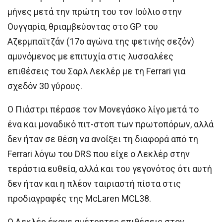
μήνες μετά την πρώτη του τον Ιούλιο στην
Ουγγαρία, θριαμβεύοντας στο GP του
Αζερμπαϊτζάν (17ο αγώνα της φετινής σεζόν)
αμυνόμενος με επιτυχία στις λυσσαλέες
επιθέσεις του Σαρλ Λεκλέρ με τη Ferrari για
σχεδόν 30 γύρους.
Ο Πιάστρι πέρασε τον Μονεγάσκο λίγο μετά το
ένα και μοναδικό πιτ-στοπ των πρωτοπόρων, αλλά
δεν ήταν σε θέση να ανοίξει τη διαφορά από τη
Ferrari λόγω του DRS που είχε ο Λεκλέρ στην
τεράστια ευθεία, αλλά και του γεγονότος ότι αυτή
δεν ήταν και η πλέον ταιριαστή πίστα στις
προδιαγραφές της McLaren MCL38.
Ο Λεκλέρ έκανε αμέτρητες επιθέσεις στον