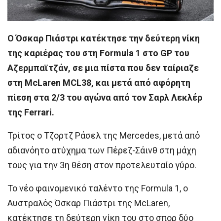
Ο Όσκαρ Πιάστρι κατέκτησε την δεύτερη νίκη
της καριέρας του στη Formula 1 στο GP του
Αζερμπαϊτζάν, σε μια πίστα που δεν ταίριαζε
στη McLaren MCL38, και μετά από αφόρητη
πίεση στα 2/3 του αγώνα από τον Σαρλ Λεκλέρ
της Ferrari.
Τρίτος ο Τζορτζ Ράσελ της Mercedes, μετά από
αδιανόητο ατύχημα των Πέρεζ-Σάινθ στη μάχη
τους για την 3η θέση στον προτελευταίο γύρο.
Το νέο φαινομενικό ταλέντο της Formula 1, ο
Αυστραλός Όσκαρ Πιάστρι της McLaren,
κατέκτησε τη δεύτερη νίκη του στο σπορ δύο