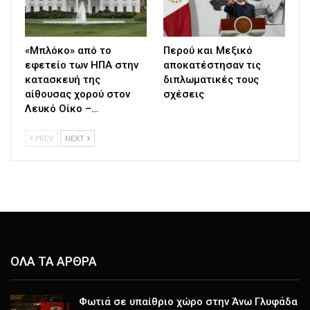
«Μπλόκο» από το
Περού και Μεξικό
εφετείο των ΗΠΑ στην
αποκατέστησαν τις
κατασκευή της
διπλωματικές τους
αίθουσας χορού στον
σχέσεις
Λευκό Οίκο –…
PREV
NEXT
ΟΛΑ ΤΑ ΑΡΘΡΑ
Φωτιά σε υπαίθριο χώρο στην Άνω Γλυφάδα