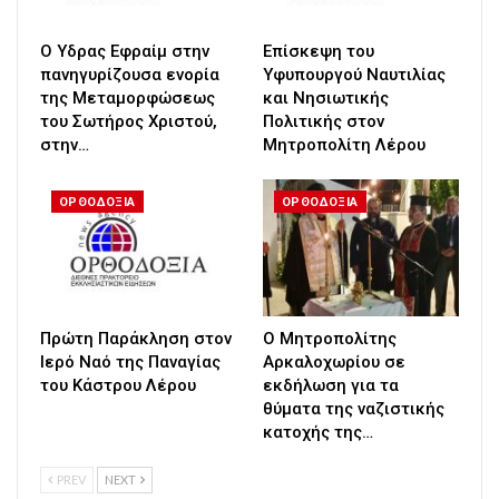
Ο Υδρας Εφραίμ στην
Επίσκεψη του
πανηγυρίζουσα ενορία
Υφυπουργού Ναυτιλίας
της Μεταμορφώσεως
και Νησιωτικής
του Σωτήρος Χριστού,
Πολιτικής στον
στην…
Μητροπολίτη Λέρου
ΟΡΘΟΔΟΞΙΑ
ΟΡΘΟΔΟΞΙΑ
Πρώτη Παράκληση στον
Ο Μητροπολίτης
Ιερό Ναό της Παναγίας
Αρκαλοχωρίου σε
του Κάστρου Λέρου
εκδήλωση για τα
θύματα της ναζιστικής
κατοχής της…
PREV
NEXT