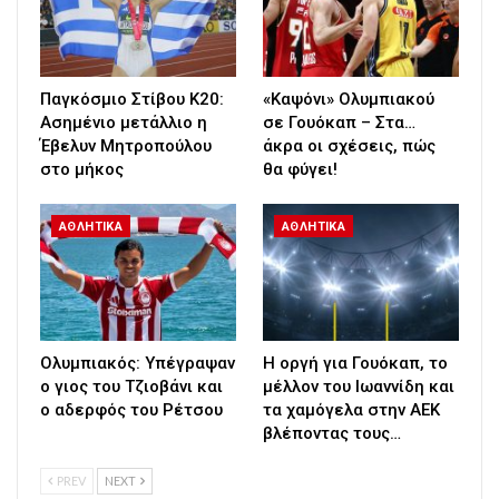
Παγκόσμιο Στίβου Κ20:
«Καψόνι» Ολυμπιακού
Ασημένιο μετάλλιο η
σε Γουόκαπ – Στα…
Έβελυν Μητροπούλου
άκρα οι σχέσεις, πώς
στο μήκος
θα φύγει!
ΑΘΛΗΤΙΚΑ
ΑΘΛΗΤΙΚΑ
Ολυμπιακός: Υπέγραψαν
Η οργή για Γουόκαπ, το
ο γιος του Τζιοβάνι και
μέλλον του Ιωαννίδη και
ο αδερφός του Ρέτσου
τα χαμόγελα στην ΑΕΚ
βλέποντας τους…
PREV
NEXT