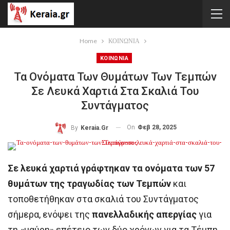
Home
ΚΟΙΝΩΝΙΑ
ΚΟΙΝΩΝΙΑ
Τα Ονόματα Των Θυμάτων Των Τεμπών
Σε Λευκά Χαρτιά Στα Σκαλιά Του
Συντάγματος
On
Φεβ 28, 2025
By
Keraia.gr
Σε λευκά χαρτιά γράφτηκαν τα ονόματα των
57
θυμάτων της τραγωδίας των Τεμπών
και
τοποθετήθηκαν στα σκαλιά του Συντάγματος
σήμερα, ενόψει της
πανελλαδικής απεργίας
για
τη «μαύρη» επέτειο των δύο χρόνων για τα Τέμπη.