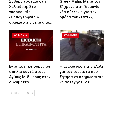
Σοβαρό τροχαίο στη
Greek Mafia: Μετά τον
Χαλκιδική: Στο
31χρονο στη Γερμανία,
νοσοκομείο
νέα σύλληψη για την
«Παπαγεωργίου»
ομάδα του «Έντικ»,…
δικυκλιστής μετά από…
ΚΟΙΝΩΝΙΑ
ΚΟΙΝΩΝΙΑ
Εντοπίστηκε σορός σε
Η ανακοίνωση της ΕΛ.ΑΣ
σπηλιά κοντά στους
για τον τουρίστα που
Αγίους Ισιδώρους στον
ζήτησε να πληρώσει για
Λυκαβηττό
να ασελγήσει σε…
PREV
NEXT