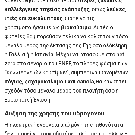
καλλιεργήσουμε πολύ περισσότερες
ξυλώδεις
καλλιέργειες ταχείας ανάπτυξης
, όπως
λεύκες,
ιτιές και ευκάλυπτους
, ώστε να τις
χρησιμοποιήσουμε ως
βιοκαύσιμα
. Αυτές οι
φυτείες θα μπορούσαν τελικά να καλύπτουν τόσο
μεγάλο μέρος της έκτασης της Γης όσο ολόκληρη
η Γαλλία ή η Ισπανία. Μέχρι να φτάσουμε στο net
zero στο σενάριο του BNEF, το πλήρες φάσμα των
“καλλιεργειών καυσίμων”, συμπεριλαμβανομένων
σόγιας, ζαχαροκάλαμου και canola
, θα καλύπτει
σχεδόν τόσο μεγάλο μέρος του πλανήτη όσο η
Ευρωπαϊκή Ένωση.
Αύξηση της χρήσης του υδρογόνου
Η ηλεκτρική ενέργεια από μόνη της πιθανότατα
δεν μπορεί να τροφοδοτήσει πλήρως το μέλλον –