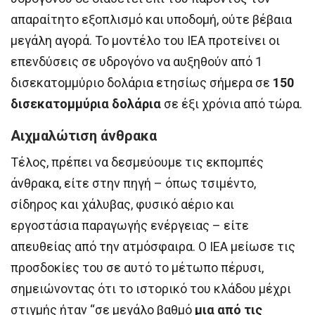
απαραίτητο εξοπλισμό και υποδομή, ούτε βέβαια
μεγάλη αγορά. Το μοντέλο του IEA προτείνει οι
επενδύσεις σε υδρογόνο να αυξηθούν από 1
δισεκατομμύριο δολάρια ετησίως σήμερα σε
150
δισεκατομμύρια δολάρια
σε έξι χρόνια από τώρα.
Αιχμαλώτιση άνθρακα
Τέλος, πρέπει να δεσμεύουμε τις εκπομπές
άνθρακα, είτε στην πηγή – όπως τσιμέντο,
σίδηρος και χάλυβας, φυσικό αέριο και
εργοστάσια παραγωγής ενέργειας – είτε
απευθείας από την ατμόσφαιρα. Ο IEA μείωσε τις
προσδοκίες του σε αυτό το μέτωπο πέρυσι,
σημειώνοντας ότι το ιστορικό του κλάδου μέχρι
στιγμής ήταν “σε μεγάλο βαθμό
μια από τις