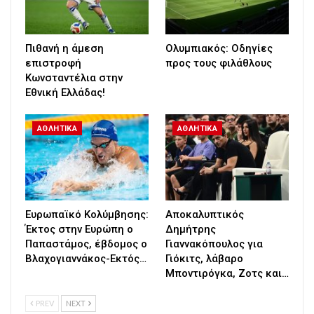
Πιθανή η άμεση
Ολυμπιακός: Οδηγίες
επιστροφή
προς τους φιλάθλους
Κωνσταντέλια στην
Εθνική Ελλάδας!
ΑΘΛΗΤΙΚΑ
ΑΘΛΗΤΙΚΑ
Ευρωπαϊκό Κολύμβησης:
Αποκαλυπτικός
Έκτος στην Ευρώπη ο
Δημήτρης
Παπαστάμος, έβδομος ο
Γιαννακόπουλος για
Βλαχογιαννάκος-Εκτός…
Γιόκιτς, λάβαρο
Μποντιρόγκα, Ζοτς και…
PREV
NEXT