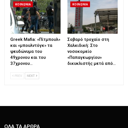
ΚΟΙΝΩΝΙΑ
ΚΟΙΝΩΝΙΑ
Greek Μafia: «Πίτμπουλ»
Σοβαρό τροχαίο στη
και «μπουλντόγκ» τα
Χαλκιδική: Στο
ψευδώνυμα του
νοσοκομείο
49χρονου και του
«Παπαγεωργίου»
37χρονου…
δικυκλιστής μετά από…
PREV
NEXT
ΟΛΑ ΤΑ ΑΡΘΡΑ