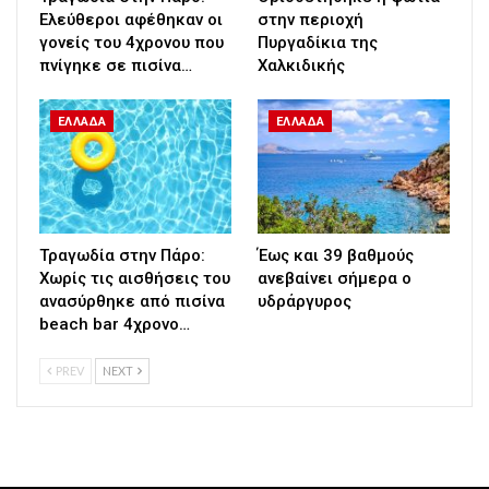
Ελεύθεροι αφέθηκαν οι
στην περιοχή
γονείς του 4χρονου που
Πυργαδίκια της
πνίγηκε σε πισίνα…
Χαλκιδικής
ΕΛΛΑΔΑ
ΕΛΛΑΔΑ
Τραγωδία στην Πάρο:
Έως και 39 βαθμούς
Χωρίς τις αισθήσεις του
ανεβαίνει σήμερα ο
ανασύρθηκε από πισίνα
υδράργυρος
beach bar 4χρονο…
PREV
NEXT