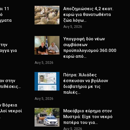
αι 11
Αποζημιώσεις 4,2 εκατ.
πό
ευρώ για θανατωθέντα
γματα
ζώα λόγω…
Αυγ 5, 2026
Υπογραφή δύο νέων
στην
συμβάσεων
αγγα για
προϋπολογισμού 360.000
ευρώ από…
Αυγ 5, 2026
Πάτρα: Χιλιάδες
αν στην
έσπευσαν να βγάλουν
επιθέσεις…
διαβατήρια με τις
παλιές…
Αυγ 5, 2026
ν Βόρεια
λλοί νεκροί
Μακάβριο εύρημα στον
…
Μυστρά: Είχε τον νεκρό
πατέρα του για…
Αυγ 5, 2026