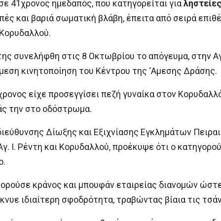
σε 41χρονος ημεδαπός, που κατηγορείται για
ληστείε
πές και βαριά σωματική βλάβη, έπειτα από σειρά επιθ
 Κορυδαλλού.
της συνελήφθη στις 8 Οκτωβρίου το απόγευμα, στην Α
άμεση κινητοποίηση του Κέντρου της ‘Αμεσης Δράσης.
χρονος είχε προσεγγίσει πεζή γυναίκα στον Κορυδαλλό 
άς την στο οδόστρωμα.
ιεύθυνσης Δίωξης και Εξιχνίασης Εγκλημάτων Πειραι
γ. Ι. Ρέντη και Κορυδαλλού, προέκυψε ότι ο κατηγορ
ο.
ορούσε κράνος και μπουφάν εταιρείας διανομών ώστε 
ίκνυε ιδιαίτερη σφοδρότητα, τραβώντας βίαια τις τσ