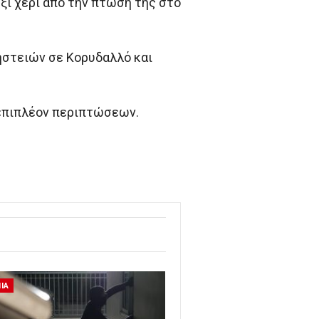
ξί χέρι από την πτώση της στο
ηστειών σε Κορυδαλλό και
 επιπλέον περιπτώσεων.
ΙΑ