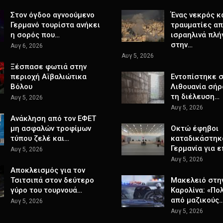
Στον όγδοο αγνοούμενο
Ένας νεκρός κ
Γερμανό τουρίστα ανήκει
τραυματίες α
η σορός που…
ισραηλινά πλή
στην…
Αυγ 6, 2026
Αυγ 5, 2026
Ξέσπασε φωτιά στην
περιοχή Αϊβαλιώτικα
Εντοπίστηκε 
Βόλου
Λιθουανία σήρ
τη διέλευση…
Αυγ 5, 2026
Αυγ 5, 2026
Ανάκληση από τον ΕΦΕΤ
μη ασφαλών τροφίμων
Οκτώ έφηβοι
τύπου ζελέ και…
καταδικάστηκ
Γερμανία για 
Αυγ 5, 2026
Αυγ 5, 2026
Αποκλεισμός για τον
Τσιτσιπά στον δεύτερο
Μακελειό στη
γύρο του τουρνουά…
Καρολίνα: «Πο
από μαζικούς
Αυγ 5, 2026
Αυγ 5, 2026