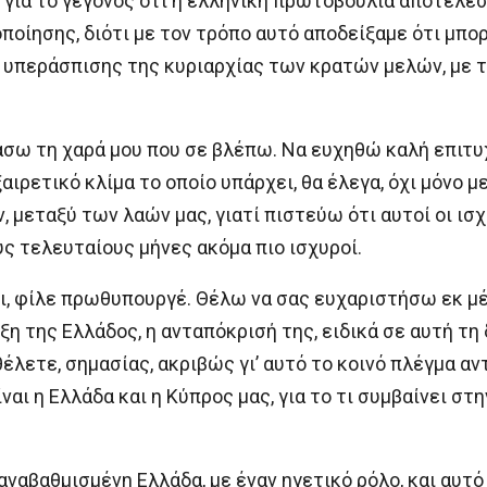
για το γεγονός ότι η ελληνική πρωτοβουλία αποτέλεσ
οίησης, διότι με τον τρόπο αυτό αποδείξαμε ότι μπο
 υπεράσπισης της κυριαρχίας των κρατών μελών, με τ
άσω τη χαρά μου που σε βλέπω. Να ευχηθώ καλή επιτυ
αιρετικό κλίμα το οποίο υπάρχει, θα έλεγα, όχι μόνο 
 μεταξύ των λαών μας, γιατί πιστεύω ότι αυτοί οι ισ
υς τελευταίους μήνες ακόμα πιο ισχυροί.
ι, φίλε πρωθυπουργέ. Θέλω να σας ευχαριστήσω εκ μ
ιξη της Ελλάδος, η ανταπόκρισή της, ειδικά σε αυτή τη
θέλετε, σημασίας, ακριβώς γι’ αυτό το κοινό πλέγμα αν
ι η Ελλάδα και η Κύπρος μας, για το τι συμβαίνει στη
αναβαθμισμένη Ελλάδα, με έναν ηγετικό ρόλο, και αυτό