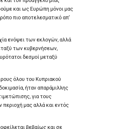
ε και τον προάγγελο μιας
ρούμε και ως Ευρώπη μόνοι μας
ρόπο πιο αποτελεσματικό απ’
χία ενόψει των εκλογών, αλλά
μεταξύ των κυβερνήσεων,
χυρότατοι δεσμοί μεταξύ
έρους όλου του Κυπριακού
 δοκιμασία, ήταν απαράμιλλης
τιμετώπισης, για τους
ν περιοχή μας αλλά και εντός
 οφείλεται βεβαίως και σε