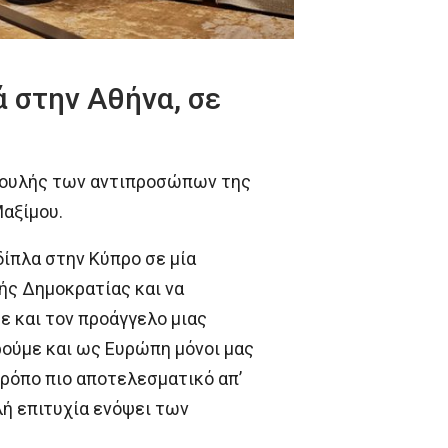
 στην Αθήνα, σε
Βουλής των αντιπροσώπων της
αξίμου.
ίπλα στην Κύπρο σε μία
ής Δημοκρατίας και να
ε και τον προάγγελο μιας
ρούμε και ως Ευρώπη μόνοι μας
ρόπο πιο αποτελεσματικό απ’
λή επιτυχία ενόψει των