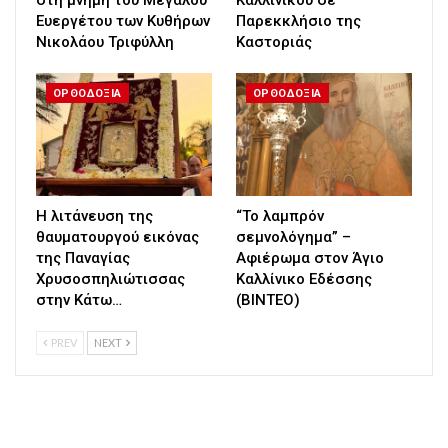
Ευεργέτου των Κυθήρων
Παρεκκλήσιο της
Νικολάου Τριφύλλη
Καστοριάς
ΟΡΘΟΔΟΞΙΑ
ΟΡΘΟΔΟΞΙΑ
Η λιτάνευση της
“Το λαμπρόν
θαυματουργού εικόνας
σεμνολόγημα” –
της Παναγίας
Αφιέρωμα στον Άγιο
Χρυσοσπηλιώτισσας
Καλλίνικο Εδέσσης
στην Κάτω…
(ΒΙΝΤΕΟ)
PREV
NEXT