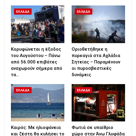
ΕΛΛΑΔΑ
ΕΛΛΑΔΑ
Κορυφώνεται η έξοδος
Οριοθετήθηκε η
του Αυγούστου – Πάνω
πυρκαγιά στα Αχλάδια
από 56.000 επιβάτες
Σητείας – Παραμένουν
αναχωρούν σήμερα από
οι πυροσβεστικές
τα…
δυνάμεις
ΕΛΛΑΔΑ
ΕΛΛΑΔΑ
Καιρός: Με ηλιοφάνεια
Φωτιά σε υπαίθριο
και ζέστη θα κυλήσει το
χώρο στην Άνω Γλυφάδα