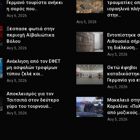
Γερμανό τουρίστα ανήκει
τραυματίες α
η σορός που…
ισραηλινά πλή
στην…
Αυγ 6, 2026
Αυγ 5, 2026
Ξέσπασε φωτιά στην
περιοχή Αϊβαλιώτικα
Εντοπίστηκε 
Βόλου
Λιθουανία σήρ
τη διέλευση…
Αυγ 5, 2026
Αυγ 5, 2026
Ανάκληση από τον ΕΦΕΤ
μη ασφαλών τροφίμων
Οκτώ έφηβοι
τύπου ζελέ και…
καταδικάστηκ
Γερμανία για 
Αυγ 5, 2026
Αυγ 5, 2026
Αποκλεισμός για τον
Τσιτσιπά στον δεύτερο
Μακελειό στη
γύρο του τουρνουά…
Καρολίνα: «Πο
από μαζικούς
Αυγ 5, 2026
Αυγ 5, 2026