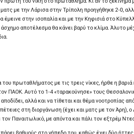
ν πρώτη του νίκη στο πρωτάθλημα. Κι αν το ξεκίνημα 
ματς με την Λάρισα στην Τρίπολη προηγήθηκε 2-0, αλλ
έμεινε στην ισοπαλία και με την Κηφισιά στο Κύπελλο
 άσχημο αποτέλεσμα θα κάνει βαρύ το κλίμα. Άλυτο μέ
ια.
 του πρωταθλήματος με τις τρεις νίκες, ήρθε η βαριά
ον ΠΑΟΚ. Αυτό το 1-4 «ταρακούνησε» τους Θεσσαλονικ
αποδίδει, αλλά και να τίθεται και θέμα νοοτροπίας απ
πέτειες στη διοργάνωση (έχει και ματς με τον Άρη), 
τον Παναιτωλικό, με απόντα και πάλι τον εξτρέμ Ντε
 πάρει βαθμούς στο γήπεδο του, καθώς έχει δύο ήττες