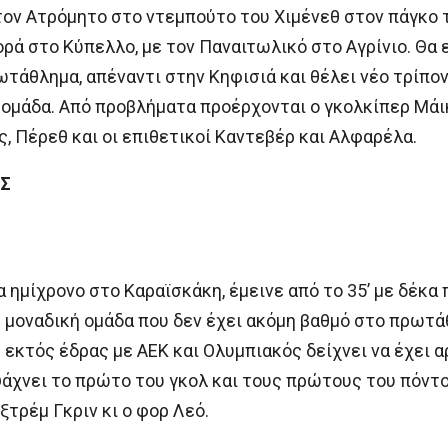
τον Ατρόμητο στο ντεμπούτο του Χιμένεθ στον πάγκο 
ορά στο Κύπελλο, με τον Παναιτωλικό στο Αγρίνιο. Θα ε
ωτάθλημα, απέναντι στην Κηφισιά και θέλει νέο τρίπον
 ομάδα. Από προβλήματα προέρχονται ο γκολκίπερ Μάικ
, Πέρεθ και οι επιθετικοί Καντεβέρ και Αλφαρέλα.
Σ
 ημίχρονο στο Καραϊσκάκη, έμεινε από το 35’ με δέκα 
η μοναδική ομάδα που δεν έχει ακόμη βαθμό στο πρωτάθ
εκτός έδρας με ΑΕΚ και Ολυμπιακός δείχνει να έχει 
άχνει το πρώτο του γκολ και τους πρώτους του πόντ
τρέμ Γκριν κι ο φορ Λεό.