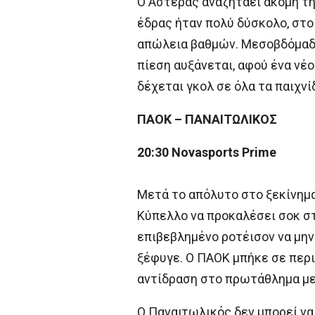
Ο Αστέρας αναζητάει ακόμη τη
έδρας ήταν πολύ δύσκολο, στο 
απώλεια βαθμών. Μεσοβδόμαδα 
πίεση αυξάνεται, αφού ένα νέο
δέχεται γκολ σε όλα τα παιχνίδ
ΠΑΟΚ – ΠΑΝΑΙΤΩΛΙΚΟΣ
20:30 Novasports Prime
Μετά το απόλυτο στο ξεκίνημα
Κύπελλο να προκαλέσει σοκ στ
επιβεβλημένο ροτέισον να μην 
ξέφυγε. Ο ΠΑΟΚ μπήκε σε περι
αντίδραση στο πρωτάθλημα με 
Ο Παναιτωλικός δεν μπορεί να