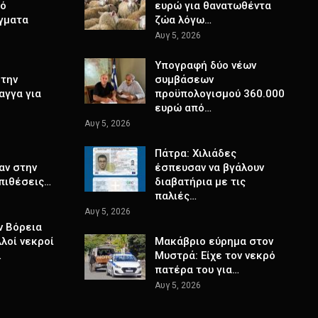
πό
ευρώ για θανατωθέντα
γματα
ζώα λόγω…
Αυγ 5, 2026
Υπογραφή δύο νέων
στην
συμβάσεων
αγγα για
προϋπολογισμού 360.000
ευρώ από…
Αυγ 5, 2026
Πάτρα: Χιλιάδες
αν στην
έσπευσαν να βγάλουν
επιθέσεις…
διαβατήρια με τις
παλιές…
Αυγ 5, 2026
ν Βόρεια
λλοί νεκροί
Μακάβριο εύρημα στον
…
Μυστρά: Είχε τον νεκρό
πατέρα του για…
Αυγ 5, 2026