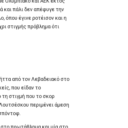
με Ολυμπιακό και ΑΕΚ εκτός
ά και πάλι δεν απέφυγε την
, όπου έγινε ροτέισον και η
χρι στιγμής πρόβλημα ότι
 ήττα από τον Λεβαδειακό στο
είς, που είδαν το
ό τη στιγμή που το σκορ
ο Λουτσέσκου περιμένει άμεση
σπόντοφ.
 στο πρωτάθλημα και μία στο