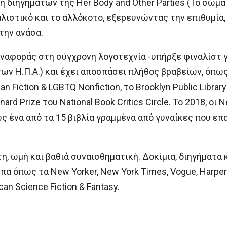
ή διηγημάτων της Her Body and Other Parties (Το σώμα
λιστικό και το αλλόκοτο, εξερευνώντας την επιθυμία, τ
την ανάσα.
αναφοράς στη σύγχρονη λογοτεχνία -υπήρξε φιναλίστ γι
ων Η.Π.Α.) και έχει αποσπάσει πλήθος βραβείων, όπως τ
n Fiction & LGBTQ Nonfiction, το Brooklyn Public Library L
ard Prize του National Book Critics Circle. Το 2018, ο
 ως ένα από τα 15 βιβλία γραμμένα από γυναίκες που ε
η, ωμή και βαθιά συναισθηματική. Δοκίμια, διηγήματα 
α όπως τα New Yorker, New York Times, Vogue, Harper’
n Science Fiction & Fantasy.