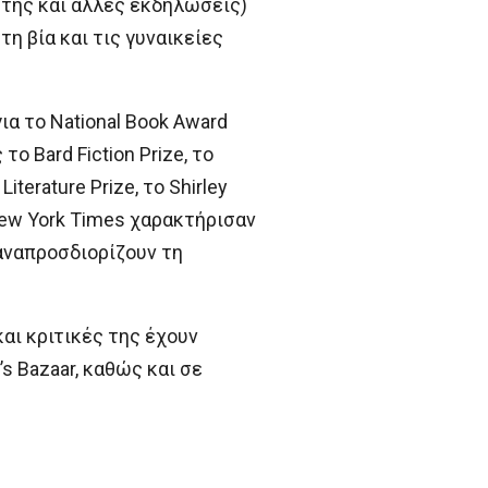
 της και άλλες εκδηλώσεις)
η βία και τις γυναικείες
α το National Book Award
ο Bard Fiction Prize, το
iterature Prize, το Shirley
ι New York Times χαρακτήρισαν
παναπροσδιορίζουν τη
και κριτικές της έχουν
s Bazaar, καθώς και σε