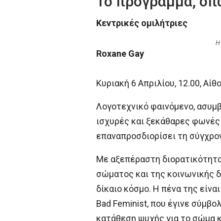
Το πρόγραμμα, όπ
Κεντρικές ομιλήτριες
Η
Roxane Gay
Κυριακή 6 Απριλίου, 12.00, Αί
Λογοτεχνικό φαινόμενο, ασυμβί
ισχυρές και ξεκάθαρες φωνές τ
επαναπροσδιορίσει τη σύγχρο
Με αξεπέραστη διορατικότητα 
σώματος και της κοινωνικής δ
δίκαιο κόσμο. Η πένα της είν
Bad Feminist, που έγινε σύμβο
κατάθεση ψυχής για το σώμα κ