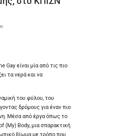
μής, στο ΚΠΙΣΝ
ας
 Gay είναι μία από τις πιο
ει τα νερά και να
αμική του φύλου, του
γοντας δρόμους για έναν πιο
ινη. Μέσα από έργα όπως το
of (My) Body, μια σπαρακτική
σωπικό βίωμα με τρόπο που