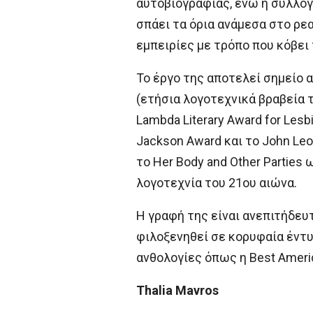
αυτοβιογραφίας, ενώ η συλλογ
σπάει τα όρια ανάμεσα στο ρεα
εμπειρίες με τρόπο που κόβει 
Το έργο της αποτελεί σημείο 
(ετήσια λογοτεχνικά βραβεία τ
Lambda Literary Award for Lesbia
Jackson Award και το John Leon
το Her Body and Other Parties
λογοτεχνία του 21ου αιώνα.
Η γραφή της είναι ανεπιτήδευτ
φιλοξενηθεί σε κορυφαία έντυπ
ανθολογίες όπως η Best America
Thalia Mavros