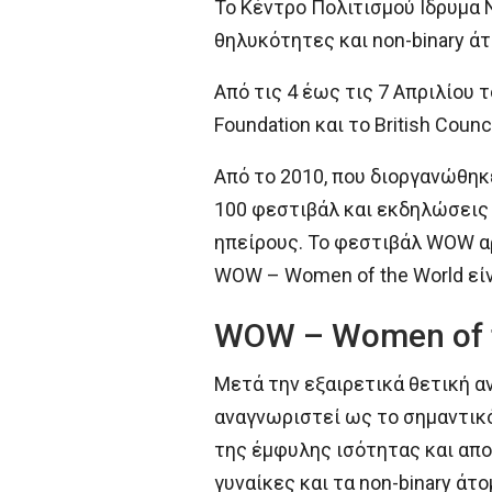
Το Κέντρο Πολιτισμού Ιδρυμα 
θηλυκότητες και non-binary άτ
Από τις 4 έως τις 7 Απριλίου
Foundation και το British Coun
Από το 2010, που διοργανώθηκ
100 φεστιβάλ και εκδηλώσεις 
ηπείρους. To φεστιβάλ WOW αρ
WOW – Women of the World είν
WOW – Women of t
Μετά την εξαιρετικά θετική α
αναγνωριστεί ως το σημαντικ
της έμφυλης ισότητας και απο
γυναίκες και τα non-binary άτ