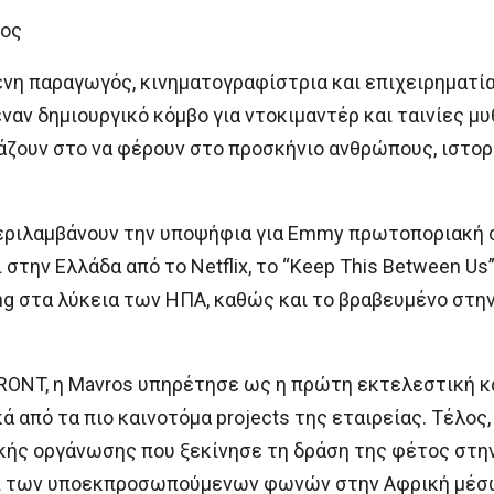
ρος
μένη παραγωγός, κινηματογραφίστρια και επιχειρηματί
αν δημιουργικό κόμβο για ντοκιμαντέρ και ταινίες μ
ιάζουν στο να φέρουν στο προσκήνιο ανθρώπους, ιστορί
εριλαμβάνουν την υποψήφια για Emmy πρωτοποριακή σει
ι στην Ελλάδα από το Netflix, το “Keep This Between U
ng στα λύκεια των ΗΠΑ, καθώς και το βραβευμένο στη
FRONT, η Mavros υπηρέτησε ως η πρώτη εκτελεστική κ
 από τα πιο καινοτόμα projects της εταιρείας. Τέλος, ε
ικής οργάνωσης που ξεκίνησε τη δράση της φέτος στην
ι των υποεκπροσωπούμενων φωνών στην Αφρική μέσω 