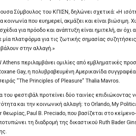
ουσα Σύμβουλος του ΚΠΙΣΝ, δηλώνει σχετικά: «H ισότ
 κοινωνία που ευημερεί, ακμάζει και είναι βιώσιμη. Χ
α σχέδια για πρόοδο και ανάπτυξη είναι ημιτελή, αν όχ
μία πλατφόρμα για τις ζωτικής σημασίας συζητήσεις 
μβάλουν στην αλλαγή.»
 Athens περιλαμβάνει ομιλίες από εμβληματικές προ
Roxane Gay, η πολυβραβευμένη Αμερικανίδα συγγραφέα
ράς “The Principles of Pleasure” Thalia Mavros.
 του φεστιβάλ προτείνει δύο ταινίες επιδιώκοντας ν
τητα και την κοινωνική αλλαγή: το Orlando, My Politi
θεωρίας, Paul B. Preciado, που βασίζεται στο κείμενο
ποτυπώνει τη διαδρομή της δικαστικού Ruth Bader Gin
ης.