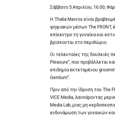
Σάββατο 5 Απριλίου, 16.00, Φά
Η Thalia Mavros είναι βραβευ
ψηφιακών μέσων The FRONT, έν
επίκεντρο τη γυναίκα και εστ
βρίσκονται στο περιθώριο.
Οι τελευταίες της δουλειές π
Pleasure”, που προβάλλεται κα
επιδημία εκτεταμένου groomi
Gentium”.
Πριν από την ίδρυση του The 
VICE Media, λανσάροντας μερικά
Media Lab, μιας μη κερδοσκοπ
ενδυνάμωση των γυναικών κα