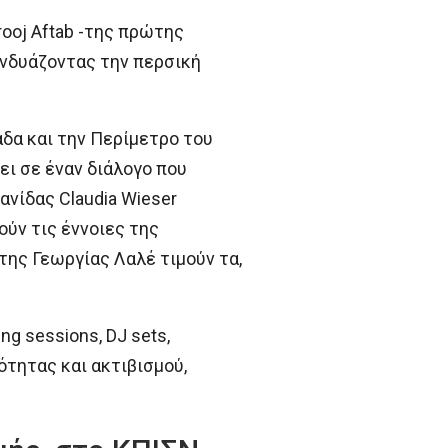
ooj Aftab -της πρώτης
υνδυάζοντας την περσική
δα και την Περίμετρο του
ει σε έναν διάλογο που
νίδας Claudia Wieser
ύν τις έννοιες της
της Γεωργίας Λαλέ τιμούν τα,
g sessions, DJ sets,
ότητας και ακτιβισμού,