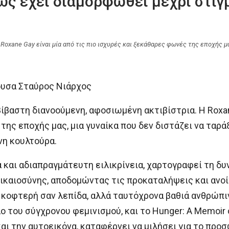
ως έχει διαμορφωθεί μέχρι στιγ
 Roxane Gay είναι μία από τις πιο ισχυρές και ξεκάθαρες φωνές της εποχής μ
θουσα Σταύρος Νιάρχος
βαστη διανοούμενη, αφοσιωμένη ακτιβίστρια. Η Roxane
ης εποχής μας, μια γυναίκα που δεν διστάζει να ταράξ
νη κουλτούρα.
και αδιαπραγμάτευτη ειλικρίνεια, χαρτογραφεί τη δυν
ικαιοσύνης, αποδομώντας τις προκαταλήψεις και ανοί
αι κοφτερή σαν λεπίδα, αλλά ταυτόχρονα βαθιά ανθρώπ
λο του σύγχρονου φεμινισμού, και το Hunger: A Memoir 
αι την αυτοεικόνα, καταφέρνει να μιλήσει για το προ