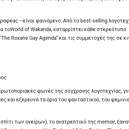
γραφέας –είναι φαινόμενο. Από το best-selling λογοτεχ
ια τοWorld of Wakanda, καταρρίπτει κάθε στερεότυπο. 
“The Roxane Gay Agenda” και τις συμμετοχές της σε κ
ρος
 πρωτοποριακές φωνές της σύγχρονης λογοτεχνίας, γν
ς και εξερευνά τα όρια του φανταστικού, του φεμινισ
 σπίτι των ονείρων), το ανατρεπτικό της memoir, ξαν