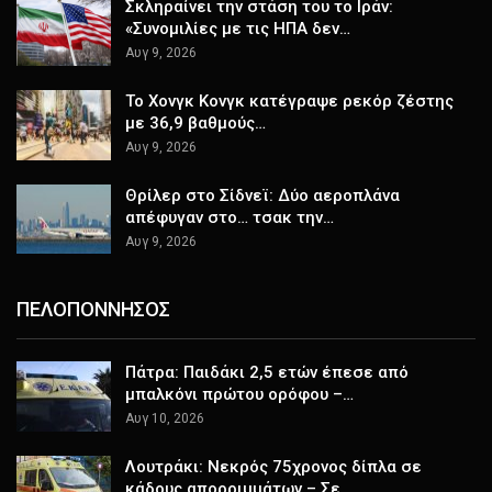
Σκληραίνει την στάση του το Ιράν:
«Συνομιλίες με τις ΗΠΑ δεν…
Αυγ 9, 2026
Το Χονγκ Κονγκ κατέγραψε ρεκόρ ζέστης
με 36,9 βαθμούς…
Αυγ 9, 2026
Θρίλερ στο Σίδνεϊ: Δύο αεροπλάνα
απέφυγαν στο… τσακ την…
Αυγ 9, 2026
ΠΕΛΟΠΟΝΝΗΣΟΣ
Πάτρα: Παιδάκι 2,5 ετών έπεσε από
μπαλκόνι πρώτου ορόφου –…
Αυγ 10, 2026
Λουτράκι: Νεκρός 75χρονος δίπλα σε
κάδους απορριμμάτων – Σε…