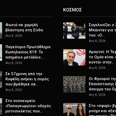
ΚΟΣΜΟΣ
Φωτιά σε χαμηλή
Συγκλονίζει ο
βλάστηση στη Σίνδο
Μπάιντεν για 
του: «Ο…
Αυγ 8, 2026
Αυγ 8, 2026
Παγκόσμιο Πρωτάθλημα
Αραγτσί: Η Τε
Κωπηλασίας Κ19: Το
το Ομάν είναι 
ασημένιο μετάλλιο…
κοντά» στην…
Αυγ 8, 2026
Αυγ 8, 2026
Σε 57χρονη από την
Οι Φρουροί τη
Κυψέλη ανήκει η σορός
Επανάστασης λ
που βρέθηκε σε…
άνοιγμα του Ο
Αυγ 8, 2026
Αυγ 8, 2026
Στο νοσοκομείο
Στο «σφυρί» β
«Παπαγεωργίου» οδηγός
ρούχα και αξε
μοτοσικλέτας που…
την ταινία «Th