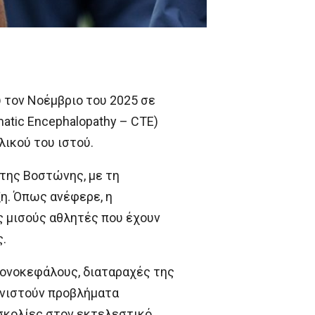
υ τον Νοέμβριο του 2025 σε
atic Encephalopathy – CTE)
ικού του ιστού.
της Βοστώνης, με τη
ξη. Όπως ανέφερε, η
ς μισούς αθλητές που έχουν
.
πονοκεφάλους, διαταραχές της
ανιστούν προβλήματα
σκολίες στον εκτελεστικό