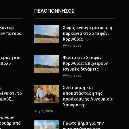
ΠΕΛΟΠΟΝΝΗΣΟΣ
 Χάντερ
Χωρίς ενεργό μέτωπο η
τον πατέρα
πυρκαγιά στο Στεφάνι
Κορινθίας –…
Αυγ 7, 2026
χεράνη και
Φωτιά στο Στεφάνι
«πολύ
Κορινθίας: Επιχειρούν
ισχυρές δυνάμεις –…
Αυγ 7, 2026
ς
Συντήρηση και
ένε ότι το
αποκατάσταση της
ρμούζ…
παράκαμψης Λυγουριού-
Υπογραφή…
Αυγ 7, 2026
γαίνουν
σουάρ από
Πρώτο βήμα για την
e…
αντιμετώπιση της