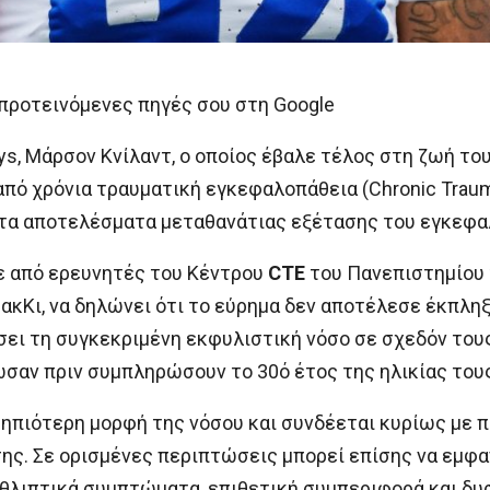
προτεινόμενες πηγές σου στη Google
ys, Μάρσον Κνίλαντ, ο οποίος έβαλε τέλος στη ζωή το
από χρόνια τραυματική εγκεφαλοπάθεια (Chronic Traum
τα αποτελέσματα μεταθανάτιας εξέτασης του εγκεφαλ
ε από ερευνητές του Κέντρου
CTE
του Πανεπιστημίου 
ΜακΚι, να δηλώνει ότι το εύρημα δεν αποτέλεσε έκπλη
σει τη συγκεκριμένη εκφυλιστική νόσο σε σχεδόν του
ίωσαν πριν συμπληρώσουν το 30ό έτος της ηλικίας τους
 ηπιότερη μορφή της νόσου και συνδέεται κυρίως με 
ης. Σε ορισμένες περιπτώσεις μπορεί επίσης να εμφ
θλιπτικά συμπτώματα, επιθετική συμπεριφορά και δυ