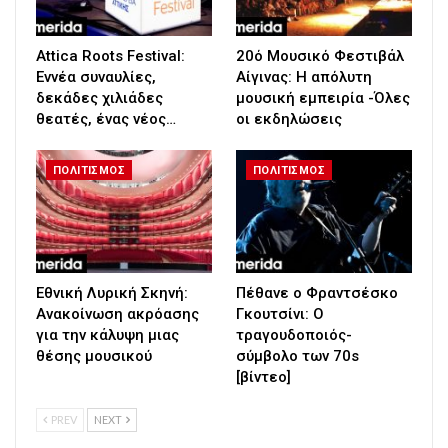
Attica Roots Festival:
20ό Μουσικό Φεστιβάλ
Εννέα συναυλίες,
Αίγινας: Η απόλυτη
δεκάδες χιλιάδες
μουσική εμπειρία -Όλες
θεατές, ένας νέος…
οι εκδηλώσεις
ΠΟΛΙΤΙΣΜΟΣ
ΠΟΛΙΤΙΣΜΟΣ
Εθνική Λυρική Σκηνή:
Πέθανε ο Φραντσέσκο
Ανακοίνωση ακρόασης
Γκουτσίνι: Ο
για την κάλυψη μιας
τραγουδοποιός-
θέσης μουσικού
σύμβολο των 70s
[βίντεο]
PREV
NEXT