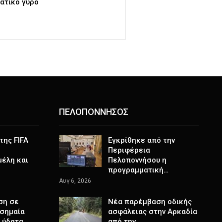
ατικό γύρο
ΠΕΛΟΠΟΝΝΗΣΟΣ
της FIFA
Εγκρίθηκε από την
Περιφέρεια
μέλη και
Πελοποννήσου η
προγραμματική…
Αυγ 6, 2026
ση σε
Νέα παρέμβαση οδικής
 σημαία
ασφάλειας στην Αρκαδία
ά ύδατα…
από την…