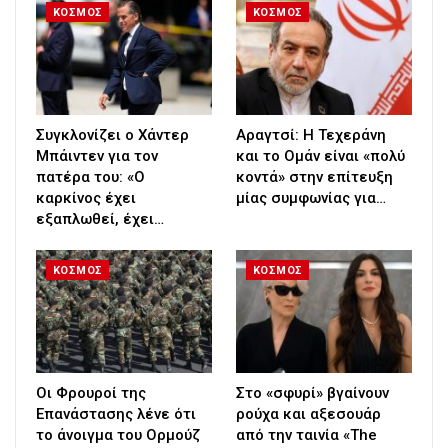
ΚΟΣΜΟΣ
ΚΟΣΜΟΣ
Συγκλονίζει ο Χάντερ
Αραγτσί: Η Τεχεράνη
Μπάιντεν για τον
και το Ομάν είναι «πολύ
πατέρα του: «Ο
κοντά» στην επίτευξη
καρκίνος έχει
μίας συμφωνίας για…
εξαπλωθεί, έχει…
ΚΟΣΜΟΣ
ΚΟΣΜΟΣ
Οι Φρουροί της
Στο «σφυρί» βγαίνουν
Επανάστασης λένε ότι
ρούχα και αξεσουάρ
το άνοιγμα του Ορμούζ
από την ταινία «The