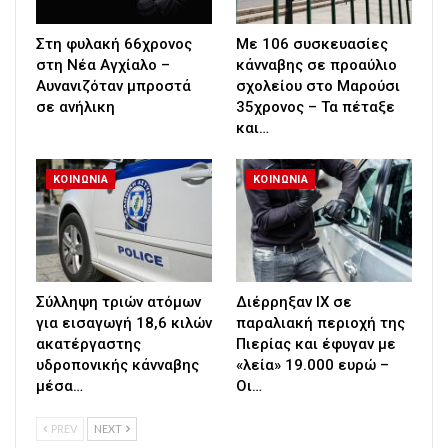
Στη φυλακή 66χρονος
Με 106 συσκευασίες
στη Νέα Αγχίαλο –
κάνναβης σε προαύλιο
Αυνανιζόταν μπροστά
σχολείου στο Μαρούσι
σε ανήλικη
35χρονος – Τα πέταξε
και…
ΚΟΙΝΩΝΙΑ
ΚΟΙΝΩΝΙΑ
Σύλληψη τριών ατόμων
Διέρρηξαν ΙΧ σε
για εισαγωγή 18,6 κιλών
παραλιακή περιοχή της
ακατέργαστης
Πιερίας και έφυγαν με
υδροπονικής κάνναβης
«λεία» 19.000 ευρώ –
μέσα…
Οι…
PREV
NEXT