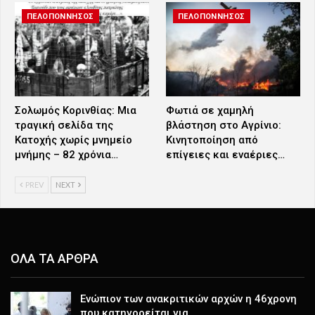
ΠΕΛΟΠΟΝΝΗΣΟΣ
ΠΕΛΟΠΟΝΝΗΣΟΣ
Σολωμός Κορινθίας: Μια
Φωτιά σε χαμηλή
τραγική σελίδα της
βλάστηση στο Αγρίνιο:
Κατοχής χωρίς μνημείο
Κινητοποίηση από
μνήμης – 82 χρόνια…
επίγειες και εναέριες…
PREV
NEXT
ΟΛΑ ΤΑ ΑΡΘΡΑ
Ενώπιον των ανακριτικών αρχών η 46χρονη
που κατηγορείται για…