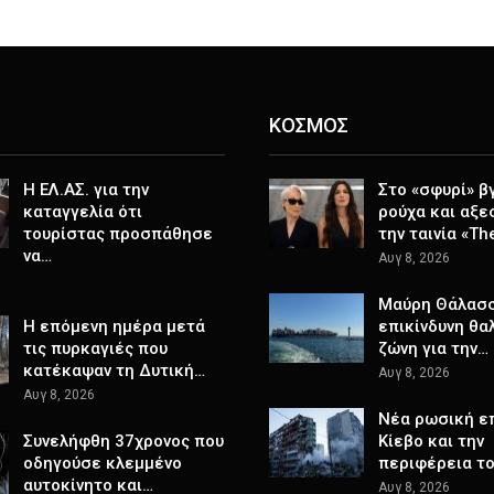
ΚΟΣΜΟΣ
Η ΕΛ.ΑΣ. για την
Στο «σφυρί» β
καταγγελία ότι
ρούχα και αξε
τουρίστας προσπάθησε
την ταινία «Th
να…
Αυγ 8, 2026
Μαύρη Θάλασσ
Η επόμενη ημέρα μετά
επικίνδυνη θα
τις πυρκαγιές που
ζώνη για την…
κατέκαψαν τη Δυτική…
Αυγ 8, 2026
Αυγ 8, 2026
Nέα ρωσική ε
Συνελήφθη 37χρονος που
Κίεβο και την
οδηγούσε κλεμμένο
περιφέρεια το
αυτοκίνητο και…
Αυγ 8, 2026