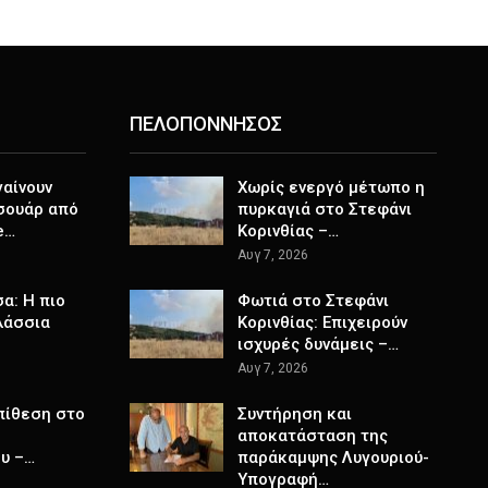
ΠΕΛΟΠΟΝΝΗΣΟΣ
γαίνουν
Χωρίς ενεργό μέτωπο η
σουάρ από
πυρκαγιά στο Στεφάνι
e…
Κορινθίας –…
Αυγ 7, 2026
α: Η πιο
Φωτιά στο Στεφάνι
λάσσια
Κορινθίας: Επιχειρούν
ισχυρές δυνάμεις –…
Αυγ 7, 2026
πίθεση στο
Συντήρηση και
αποκατάσταση της
υ –…
παράκαμψης Λυγουριού-
Υπογραφή…