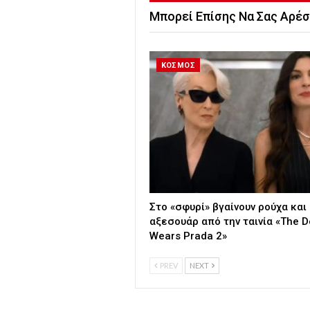
Μπορεί Επίσης Να Σας Αρέσ
ΚΟΣΜΟΣ
Στο «σφυρί» βγαίνουν ρούχα και
αξεσουάρ από την ταινία «The De
Wears Prada 2»
PREV
NEXT