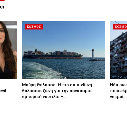
ει
ΚΟΣΜΟΣ
ΚΟΣΜΟ
Μαύρη Θάλασσα: Η πιο επικίνδυνη
Nέα ρωσ
vil
θαλάσσια ζώνη για την παγκόσμια
περιφέρ
εμπορική ναυτιλία –…
νεκροί,