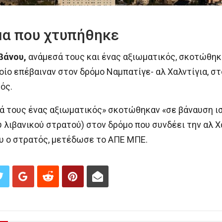
μα που χτυπήθηκε
βάνου,
ανάμεσά τους και ένας αξιωματικός, σκοτώθηκ
ίο επέβαιναν στον δρόμο Ναμπατίγε- αλ Χαλντίγια, στ
ός.
ά τους ένας αξιωματικός» σκοτώθηκαν «σε βάναυση ισ
 λιβανικού στρατού) στον δρόμο που συνδέει την αλ Χ
υ ο στρατός, μετέδωσε το ΑΠΕ ΜΠΕ.