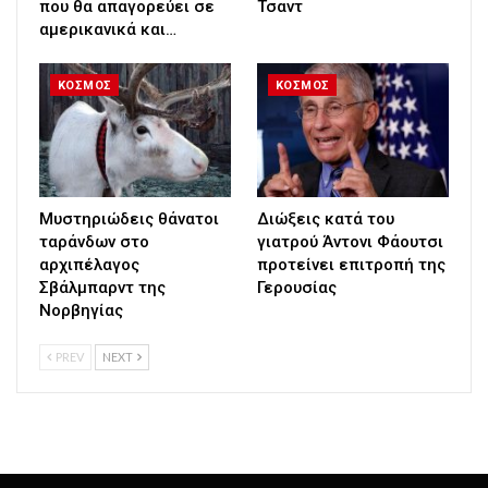
που θα απαγορεύει σε
Τσαντ
αμερικανικά και…
ΚΟΣΜΟΣ
ΚΟΣΜΟΣ
Μυστηριώδεις θάνατοι
Διώξεις κατά του
ταράνδων στο
γιατρού Άντονι Φάουτσι
αρχιπέλαγος
προτείνει επιτροπή της
Σβάλμπαρντ της
Γερουσίας
Νορβηγίας
PREV
NEXT