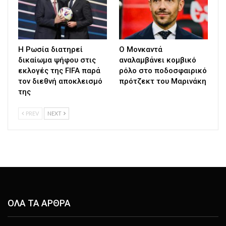
Η Ρωσία διατηρεί
Ο Μονκαντά
δικαίωμα ψήφου στις
αναλαμβάνει κομβικό
εκλογές της FIFA παρά
ρόλο στο ποδοσφαιρικό
τον διεθνή αποκλεισμό
πρότζεκτ του Μαρινάκη
της
PREV
NEXT
ΟΛΑ ΤΑ ΑΡΘΡΑ