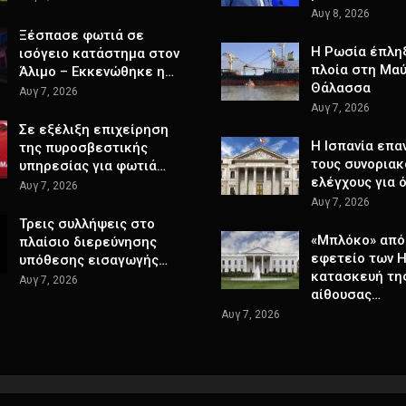
Αυγ 8, 2026
Ξέσπασε φωτιά σε
Η Ρωσία έπλη
ισόγειο κατάστημα στον
πλοία στη Μα
Άλιμο – Εκκενώθηκε η…
Θάλασσα
Αυγ 7, 2026
Αυγ 7, 2026
Σε εξέλιξη επιχείρηση
H Ισπανία επα
της πυροσβεστικής
τους συνοριακ
υπηρεσίας για φωτιά…
ελέγχους για 
Αυγ 7, 2026
Αυγ 7, 2026
Τρεις συλλήψεις στο
«Μπλόκο» από
πλαίσιο διερεύνησης
εφετείο των 
υπόθεσης εισαγωγής…
κατασκευή τη
Αυγ 7, 2026
αίθουσας…
Αυγ 7, 2026