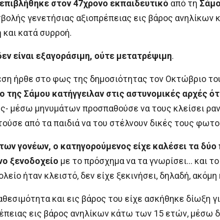
 επιβλήθηκε στον 47χρονο
εκπαιδευτικό
από τη
Σάμ
βολής γενετήσιας αξιοπρέπειας εις βάρος ανηλίκων 
 και κατά συρροή.
δεν είναι εξαγοράσιμη, ούτε μετατρέψιμη
.
εση ήρθε στο φως της δημοσιότητας τον Οκτώβριο το
 της Σάμου κατήγγειλαν στις αστυνομικές αρχές ότ
υς- μέσω μηνυμάτων προσπαθούσε να τους κλείσει ραν
τούσε από τα παιδιά να του στέλνουν δικές τους φωτο
των γονέων, ο κατηγορούμενος είχε καλέσει τα δύο π
νο ξενοδοχείο
με το πρόσχημα να τα γνωρίσει… και τ
λείο ήταν κλειστό, δεν είχε ξεκινήσει, δηλαδή, ακόμη 
αθεσιμότητα και εις βάρος του είχε ασκήθηκε δίωξη 
πειας εις βάρος ανηλίκων κάτω των 15 ετών, μέσω δ