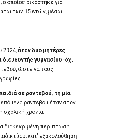
ο
, ο οποίος δικάστηκε για
κάτω των 15 ετών, μέσω
υ 2024,
όταν δύο μητέρες
ι διευθυντής γυμνασίου
-όχι
τεβού, ώστε να τους
γραφίες.
αιδιά σε ραντεβού, τη μία
ο επόμενο ραντεβού ήταν στον
η σχολική χρονιά.
για διακεκριμένη περίπτωση
ιαδικτύου, κατ’ εξακολούθηση