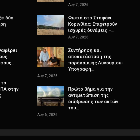
Αυγ 7, 2026
ξε δύο
Φωτιά στο Στεφάνι
ύρη
Κορινθίας: Επιχειρούν
ισχυρές δυνάμεις –…
Αυγ 7, 2026
ναφέρει
Συντήρηση και
ούς
αποκατάσταση της
όσους…
παράκαμψης Λυγουριού-
Υπογραφή…
Αυγ 7, 2026
 το
ΗΠΑ στην
Πρώτο βήμα για την
ς
αντιμετώπιση της
διάβρωσης των ακτών
του…
Αυγ 6, 2026