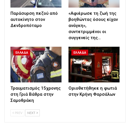
Παράσυρση πεζού από
«Αφιέρωσε τη ζωή της
αυτοκίνητο στον
βοηθώντας όσους είχαν
Δενδροπόταμο
ανάγκη»,
συντετριμμένοι οι
συγγενείς της…
ΕΛΛΑΔΑ
ΕΛΛΑΔΑ
Τραυματισμός 15χρονης
Οριοθετήθηκε η φωτιά
στη Γριά Βάθρα στην
στην Κρήνη Φαρσάλων
Σαμοθράκη
PREV
NEXT