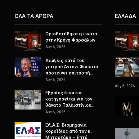
ΟΛΑ ΤΑ ΑΡΘΡΑ
ΕΛΛΑΔΑ
Οριοθετήθηκε η φωτιά
στην Κρήνη Φαρσάλων
Αυγ 6, 2026
Διώξεις κατά του
γιατρού Άντονι Φάουτσι
προτείνει επιτροπή…
Αυγ 6, 2026
Αυγ 6, 2026
Εβραίος έποικος
κατηγορείται για τον
θάνατο Παλαιστίνιου…
Αυγ 6, 2026
ΕΛ.Α.Σ: Βιομηχανία
κοροϊδίας από τον κ.
Μητσοτάκη – Επτά…