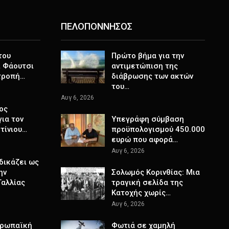
ΠΕΛΟΠΟΝΝΗΣΟΣ
του
Πρώτο βήμα για την
ι Φάουτσι
αντιμετώπιση της
ιτροπή…
διάβρωσης των ακτών
του…
Αυγ 6, 2026
ος
για τον
Υπεγράφη σύμβαση
τίνιου…
προϋπολογισμού 450.000
ευρώ που αφορά…
Αυγ 6, 2026
δικάζει ως
ην
Σολωμός Κορινθίας: Μια
Γαλλίας
τραγική σελίδα της
Κατοχής χωρίς…
Αυγ 6, 2026
υρωπαϊκή
Φωτιά σε χαμηλή