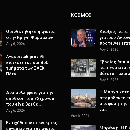
ΚΟΣΜΟΣ
Οριοθετήθηκε η φωτιά
Διώξεις κατά 
στην Κρήνη Φαρσάλων
γιατρού Άντον
προτείνει επ
Αυγ 6, 2026
Αυγ 6, 2026
Ανακοινώθηκαν 95
Εβραίος έποικ
ειδικότητες και 860
κατηγορείται 
τμήματα των ΣΑΕΚ –
θάνατο Παλαισ
Πότε…
Αυγ 6, 2026
Η Μόσχα κατα
Δύο συλλήψεις για την
απαράδεκτη τ
υπόθεση του 72χρονου
απόφαση της 
που είχε βρεθεί…
να…
Αυγ 6, 2026
Αυγ 6, 2026
Ενισχύθηκαν οι εναέριες
Μπρύνερ: Η Ε
δυνάμεις για την φωτιά