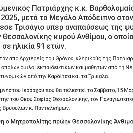
υμενικός Πατριάρχης κ.κ. Βαρθολομαί
 2025, μετά το Μεγάλο Απόδειπνο στο
λεσε Τρισάγιο υπέρ αναπαύσεως της ψ
Θεσσαλονίκης κυρού Ανθίμου, ο οποίο
 σε ηλικία 91 ετών.
αν από Αρχιερείς του Θρόνου, κληρικούς της Πατριαρ
 οποίων όμιλοι εκπαιδευτικών και μαθητών από τη Νέ
τυνομικών από την Καρδίτσα και τα Τρίκαλα.
μνήστου Ιεράρχου που θα τελεστεί το Σάββατο, 15 Μαρ
 της του Θεού Σοφίας Θεσσαλονίκης, τον Παναγιώτατ
 Βρυούλων κ. Παντελεήμων.
θη ο Μητροπολίτης πρώην Θεσσαλονίκης Άνθιμ