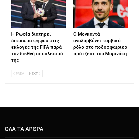
Η Ρωσία διατηρεί
Ο Μονκαντά
δικαίωμα ψήφου στις
αναλαμβάνει κομβικό
εκλογές της FIFA παρά
ρόλο στο ποδοσφαιρικό
τον διεθνή αποκλεισμό
πρότζεκτ του Μαρινάκη
της
PREV
NEXT
ΟΛΑ ΤΑ ΑΡΘΡΑ