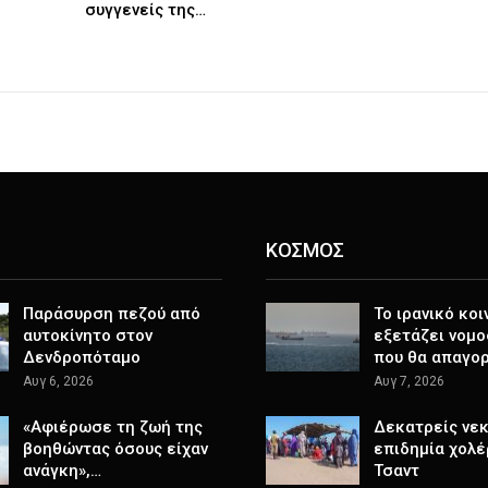
συγγενείς της…
ΚΟΣΜΟΣ
Παράσυρση πεζού από
Το ιρανικό κοι
αυτοκίνητο στον
εξετάζει νομο
Δενδροπόταμο
που θα απαγο
Αυγ 6, 2026
Αυγ 7, 2026
«Αφιέρωσε τη ζωή της
Δεκατρείς νεκ
βοηθώντας όσους είχαν
επιδημία χολέ
ανάγκη»,…
Τσαντ