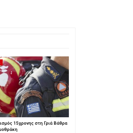
Α
ισμός 15χρονης στη Γριά Βάθρα
μοθράκη