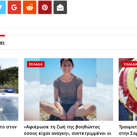
ει
ΕΛΛΑΔΑ
ΕΛΛΑΔ
το στον
«Αφιέρωσε τη ζωή της βοηθώντας
Τραυματ
όσους είχαν ανάγκη», συντετριμμένοι οι
στην Σα