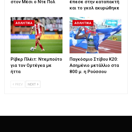
στον Μέσι ο Ντε Πολ
έπεσε στην καταπακτή
και το γκολ ακυρώθηκε
ΑΘΛΗΤΙΚΑ
ΑΘΛΗΤΙΚΑ
Ρίβερ Πλέιτ: Ντεμπούτο
Παγκόσμιο Στίβου Κ20:
για τον Ορτέγκα με
Ασημένιο μετάλλιο στα
ήττα
800 μ. η Ρούσσου
PREV
NEXT